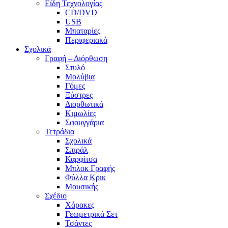
Είδη Τεχνολογίας
CD/DVD
USB
Μπαταρίες
Περιφεριακά
Σχολικά
Γραφή – Διόρθωση
Στυλό
Μολύβια
Γόμες
Ξύστρες
Διορθωτικά
Κιμωλίες
Σφουγγάρια
Τετράδια
Σχολικά
Σπιράλ
Καρφίτσα
Μπλοκ Γραφής
Φύλλα Κρικ
Μουσικής
Σχέδιο
Χάρακες
Γεωμετρικά Σετ
Τσάντες