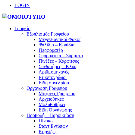
LOGIN
Γραφείο
Εξοπλισμός Γραφείου
Μεγενθυντικοί Φακοί
Ψαλίδια – Κοπίδια
Περφορατέρ
Συρραπτικά – Σύρματα
Πινέζες – Καρφίτσες
Συνδετήρες – Κλιπς
Αριθμομηχανές
Ετικετογράφοι
Είδη συνεδρίου
Οργάνωση Γραφείου
Μηχανες Γραφείου
Αρχειοθήκες
Μολυβοθήκες
Είδη Οργάνωσης
Προβολή – Παρουσίαση
Πίνακες
Σταντ Εντύπων
Κορνίζες