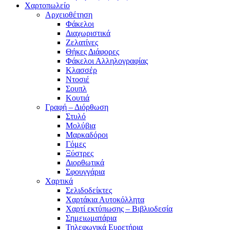
Χαρτοπωλείο
Αρχειοθέτηση
Φάκελοι
Διαχωριστικά
Ζελατίνες
Θήκες Διάφορες
Φάκελοι Αλληλογραφίας
Κλασσέρ
Ντοσιέ
Σουπλ
Κουτιά
Γραφή – Διόρθωση
Στυλό
Μολύβια
Μαρκαδόροι
Γόμες
Ξύστρες
Διορθωτικά
Σφουγγάρια
Χαρτικά
Σελιδοδείκτες
Χαρτάκια Αυτοκόλλητα
Χαρτί εκτύπωσης – Βιβλιοδεσία
Σημειωματάρια
Τηλεφωνικά Ευρετήρια