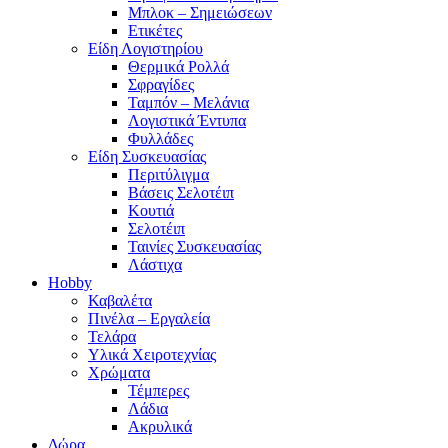
Μπλοκ – Σημειώσεων
Ετικέτες
Είδη Λογιστηρίου
Θερμικά Ρολλά
Σφραγίδες
Ταμπόν – Μελάνια
Λογιστικά Έντυπα
Φυλλάδες
Είδη Συσκευασίας
Περιτύλιγμα
Βάσεις Σελοτέιπ
Κουτιά
Σελοτέιπ
Ταινίες Συσκευασίας
Λάστιχα
Hobby
Καβαλέτα
Πινέλα – Εργαλεία
Τελάρα
Υλικά Χειροτεχνίας
Χρώματα
Τέμπερες
Λάδια
Ακρυλικά
Δώρα