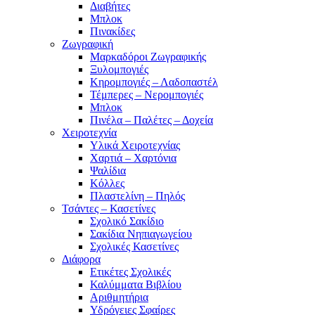
Διαβήτες
Μπλοκ
Πινακίδες
Ζωγραφική
Μαρκαδόροι Ζωγραφικής
Ξυλομπογιές
Κηρομπογιές – Λαδοπαστέλ
Τέμπερες – Νερομπογιές
Μπλοκ
Πινέλα – Παλέτες – Δοχεία
Χειροτεχνία
Υλικά Χειροτεχνίας
Χαρτιά – Χαρτόνια
Ψαλίδια
Κόλλες
Πλαστελίνη – Πηλός
Τσάντες – Κασετίνες
Σχολικό Σακίδιο
Σακίδια Νηπιαγωγείου
Σχολικές Κασετίνες
Διάφορα
Ετικέτες Σχολικές
Καλύμματα Βιβλίου
Αριθμητήρια
Υδρόγειες Σφαίρες