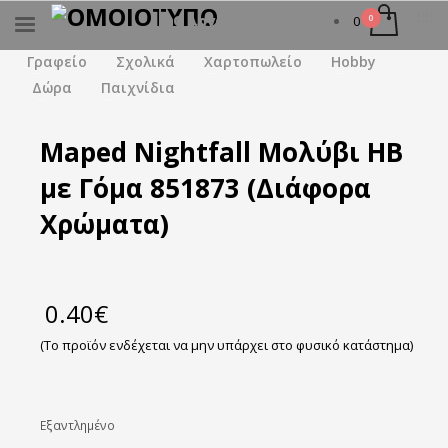
Ο λογαριασμός μου
0
×
ΑΝΑΖΉΤΗΣΗ
Γραφείο
Σχολικά
Χαρτοπωλείο
Hobby
Δώρα
Παιχνίδια
Maped Nightfall Μολύβι HB
με Γόμα 851873 (Διάφορα
Χρώματα)
0.40
€
(Το προϊόν ενδέχεται να μην υπάρχει στο φυσικό κατάστημα)
Εξαντλημένο