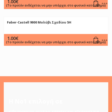
1.00
€
(Το προϊόν ενδέχεται να μην υπάρχει στο φυσικό κατάστημα)
Faber-Castell 9000 Μολύβι Σχεδίου 5H
1.00
€
(Το προϊόν ενδέχεται να μην υπάρχει στο φυσικό κατάστημα)
Η Νο1 επιλογή σε
είδη γραφείου
,
σχολικά
,
τσάντες και αξεσουάρ για