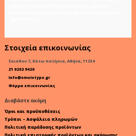
μαθητές
,
παιδικά παιχνίδια
,
δώρα
,
χαρτιά
εκτυπωτών
και
φωτοτυπίες
με τα πιο σύγχρονα
φωτοτυπικά.
Στοιχεία επικοινωνίας
Σκιάθου 7, Κάτω πατήσια, Αθήνα, 11254
21 0202 9420
info@omoiotypo.gr
Φόρμα επικοινωνίας
Διαβάστε ακόμη
Όροι και προϋποθέσεις
Τρόποι – Ασφάλεια πληρωμών
Πολιτική παράδοσης προϊόντων
Πολιτική επιστροφής προϊόντων και ακύρωσης