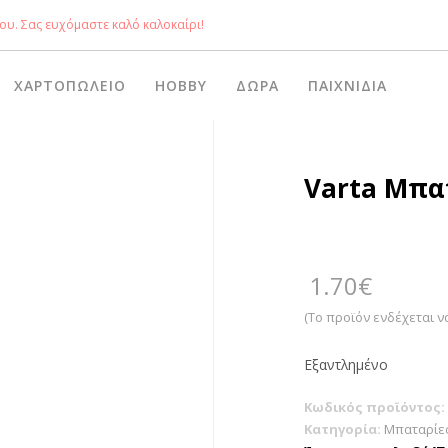
ου. Σας ευχόμαστε καλό καλοκαίρι!
ΧΑΡΤΟΠΩΛΕΊΟ
HOBBY
ΔΏΡΑ
ΠΑΙΧΝΊΔΙΑ
Varta Μπατ
1.70
€
(Το προϊόν ενδέχεται ν
Εξαντλημένο
Κωδικός προϊόντος:
Κατηγορία:
Μπαταρίε