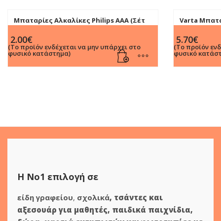
Μπαταρίες Αλκαλίκες Philips ΑΑA (Σέτ
Varta Μπατα
4τεμ)
μεγάλη)
2.00
€
5.70
€
(Το προϊόν ενδέχεται να μην υπάρχει στο
(Το προϊόν εν
φυσικό κατάστημα)
φυσικό κατάσ
Η Νο1 επιλογή σε
είδη γραφείου
,
σχολικά
,
τσάντες και
αξεσουάρ για μαθητές
,
παιδικά παιχνίδια
,