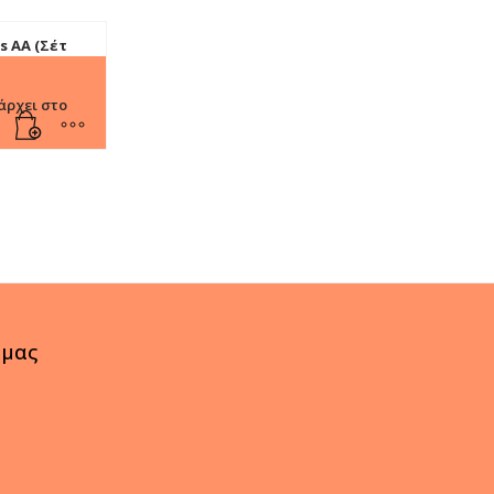
s ΑΑ (Σέτ
άρχει στο
 μας