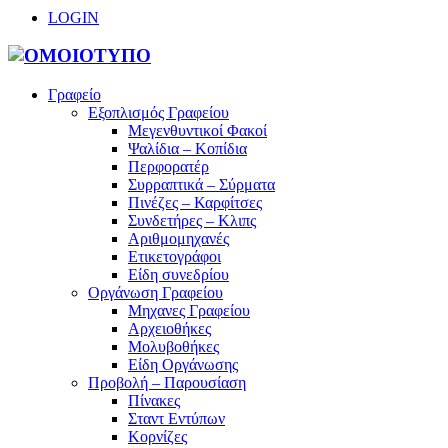
LOGIN
Γραφείο
Εξοπλισμός Γραφείου
Μεγενθυντικοί Φακοί
Ψαλίδια – Κοπίδια
Περφορατέρ
Συρραπτικά – Σύρματα
Πινέζες – Καρφίτσες
Συνδετήρες – Κλιπς
Αριθμομηχανές
Ετικετογράφοι
Είδη συνεδρίου
Οργάνωση Γραφείου
Μηχανες Γραφείου
Αρχειοθήκες
Μολυβοθήκες
Είδη Οργάνωσης
Προβολή – Παρουσίαση
Πίνακες
Σταντ Εντύπων
Κορνίζες