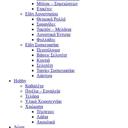
Μπλοκ – Σημειώσεων
Ετικέτες
Είδη Λογιστηρίου
Θερμικά Ρολλά
Σφραγίδες
Ταμπόν – Μελάνια
Λογιστικά Έντυπα
Φυλλάδες
Είδη Συσκευασίας
Περιτύλιγμα
Βάσεις Σελοτέιπ
Κουτιά
Σελοτέιπ
Ταινίες Συσκευασίας
Λάστιχα
Hobby
Καβαλέτα
Πινέλα – Εργαλεία
Τελάρα
Υλικά Χειροτεχνίας
Χρώματα
Τέμπερες
Λάδια
Ακρυλικά
Δώρα