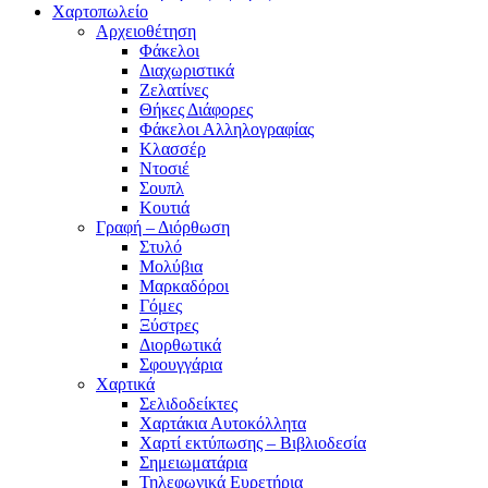
Χαρτοπωλείο
Αρχειοθέτηση
Φάκελοι
Διαχωριστικά
Ζελατίνες
Θήκες Διάφορες
Φάκελοι Αλληλογραφίας
Κλασσέρ
Ντοσιέ
Σουπλ
Κουτιά
Γραφή – Διόρθωση
Στυλό
Μολύβια
Μαρκαδόροι
Γόμες
Ξύστρες
Διορθωτικά
Σφουγγάρια
Χαρτικά
Σελιδοδείκτες
Χαρτάκια Αυτοκόλλητα
Χαρτί εκτύπωσης – Βιβλιοδεσία
Σημειωματάρια
Τηλεφωνικά Ευρετήρια