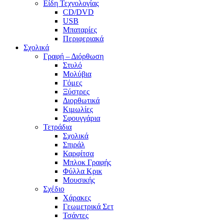
Είδη Τεχνολογίας
CD/DVD
USB
Μπαταρίες
Περιφεριακά
Σχολικά
Γραφή – Διόρθωση
Στυλό
Μολύβια
Γόμες
Ξύστρες
Διορθωτικά
Κιμωλίες
Σφουγγάρια
Τετράδια
Σχολικά
Σπιράλ
Καρφίτσα
Μπλοκ Γραφής
Φύλλα Κρικ
Μουσικής
Σχέδιο
Χάρακες
Γεωμετρικά Σετ
Τσάντες