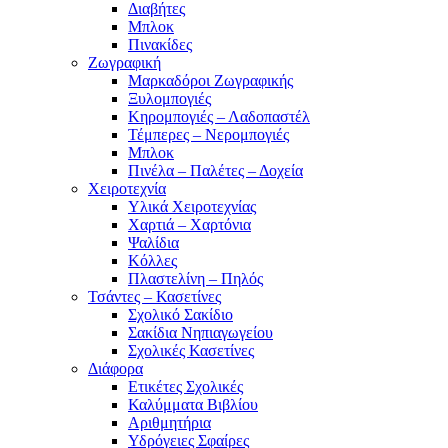
Διαβήτες
Μπλοκ
Πινακίδες
Ζωγραφική
Μαρκαδόροι Ζωγραφικής
Ξυλομπογιές
Κηρομπογιές – Λαδοπαστέλ
Τέμπερες – Νερομπογιές
Μπλοκ
Πινέλα – Παλέτες – Δοχεία
Χειροτεχνία
Υλικά Χειροτεχνίας
Χαρτιά – Χαρτόνια
Ψαλίδια
Κόλλες
Πλαστελίνη – Πηλός
Τσάντες – Κασετίνες
Σχολικό Σακίδιο
Σακίδια Νηπιαγωγείου
Σχολικές Κασετίνες
Διάφορα
Ετικέτες Σχολικές
Καλύμματα Βιβλίου
Αριθμητήρια
Υδρόγειες Σφαίρες