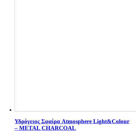
Υδρόγειος Σφαίρα Atmosphere Light&Colour
– METAL CHARCOAL