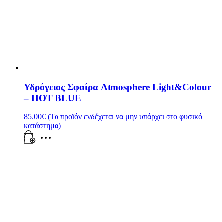
Υδρόγειος Σφαίρα Atmosphere Light&Colour
– HOT BLUE
85.00
€
(Το προϊόν ενδέχεται να μην υπάρχει στο φυσικό
κατάστημα)