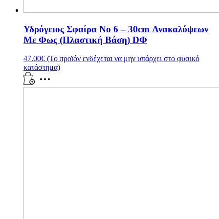
Υδρόγειος Σφαίρα Νο 6 – 30cm Ανακαλύψεων
Με Φως (Πλαστική Βάση) DΦ
47.00
€
(Το προϊόν ενδέχεται να μην υπάρχει στο φυσικό
κατάστημα)