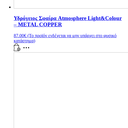
Υδρόγειος Σφαίρα Atmosphere Light&Colour
– METAL COPPER
87.00
€
(Το προϊόν ενδέχεται να μην υπάρχει στο φυσικό
κατάστημα)