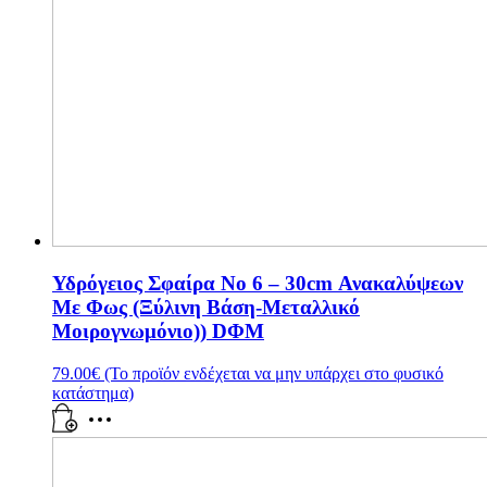
Υδρόγειος Σφαίρα Νο 6 – 30cm Ανακαλύψεων
Με Φως (Ξύλινη Βάση-Μεταλλικό
Μοιρογνωμόνιο)) DΦΜ
79.00
€
(Το προϊόν ενδέχεται να μην υπάρχει στο φυσικό
κατάστημα)