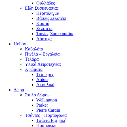
Φυλλάδες
Είδη Συσκευασίας
Περιτύλιγμα
Βάσεις Σελοτέιπ
Κουτιά
Σελοτέιπ
Ταινίες Συσκευασίας
Λάστιχα
Hobby
Καβαλέτα
Πινέλα – Εργαλεία
Τελάρα
Υλικά Χειροτεχνίας
Χρώματα
Τέμπερες
Λάδια
Ακρυλικά
Δώρα
Στυλό Δώρου
Wellingtton
Parker
Pierre Cardin
Τσάντες – Πορτοφόλια
Τσάντα Εφηβική
Πορτοφόλι