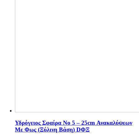
Υδρόγειος Σφαίρα Νο 5 – 25cm Ανακαλύψεων
Με Φως (Ξύλινη Βάση) DΦΞ