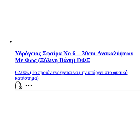
Υδρόγειος Σφαίρα Νο 6 – 30cm Ανακαλύψεων
Με Φως (Ξύλινη Βάση) DΦΞ
62.00
€
(Το προϊόν ενδέχεται να μην υπάρχει στο φυσικό
κατάστημα)