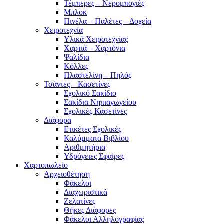
Τέμπερες – Νερομπογιές
Μπλοκ
Πινέλα – Παλέτες – Δοχεία
Χειροτεχνία
Υλικά Χειροτεχνίας
Χαρτιά – Χαρτόνια
Ψαλίδια
Κόλλες
Πλαστελίνη – Πηλός
Τσάντες – Κασετίνες
Σχολικό Σακίδιο
Σακίδια Νηπιαγωγείου
Σχολικές Κασετίνες
Διάφορα
Ετικέτες Σχολικές
Καλύμματα Βιβλίου
Αριθμητήρια
Υδρόγειες Σφαίρες
Χαρτοπωλείο
Αρχειοθέτηση
Φάκελοι
Διαχωριστικά
Ζελατίνες
Θήκες Διάφορες
Φάκελοι Αλληλογραφίας