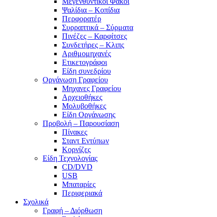
Μεγενθυντικοί Φακοί
Ψαλίδια – Κοπίδια
Περφορατέρ
Συρραπτικά – Σύρματα
Πινέζες – Καρφίτσες
Συνδετήρες – Κλιπς
Αριθμομηχανές
Ετικετογράφοι
Είδη συνεδρίου
Οργάνωση Γραφείου
Μηχανες Γραφείου
Αρχειοθήκες
Μολυβοθήκες
Είδη Οργάνωσης
Προβολή – Παρουσίαση
Πίνακες
Σταντ Εντύπων
Κορνίζες
Είδη Τεχνολογίας
CD/DVD
USB
Μπαταρίες
Περιφεριακά
Σχολικά
Γραφή – Διόρθωση