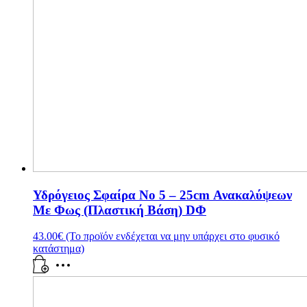
Υδρόγειος Σφαίρα Νο 5 – 25cm Ανακαλύψεων
Με Φως (Πλαστική Βάση) DΦ
43.00
€
(Το προϊόν ενδέχεται να μην υπάρχει στο φυσικό
κατάστημα)