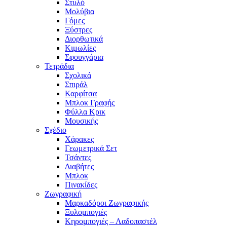
Στυλό
Μολύβια
Γόμες
Ξύστρες
Διορθωτικά
Κιμωλίες
Σφουγγάρια
Τετράδια
Σχολικά
Σπιράλ
Καρφίτσα
Μπλοκ Γραφής
Φύλλα Κρικ
Μουσικής
Σχέδιο
Χάρακες
Γεωμετρικά Σετ
Τσάντες
Διαβήτες
Μπλοκ
Πινακίδες
Ζωγραφική
Μαρκαδόροι Ζωγραφικής
Ξυλομπογιές
Κηρομπογιές – Λαδοπαστέλ