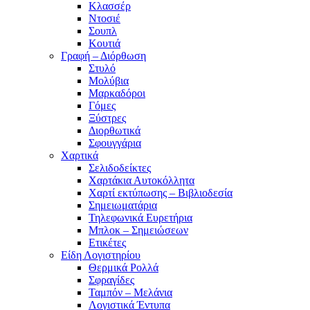
Κλασσέρ
Ντοσιέ
Σουπλ
Κουτιά
Γραφή – Διόρθωση
Στυλό
Μολύβια
Μαρκαδόροι
Γόμες
Ξύστρες
Διορθωτικά
Σφουγγάρια
Χαρτικά
Σελιδοδείκτες
Χαρτάκια Αυτοκόλλητα
Χαρτί εκτύπωσης – Βιβλιοδεσία
Σημειωματάρια
Τηλεφωνικά Ευρετήρια
Μπλοκ – Σημειώσεων
Ετικέτες
Είδη Λογιστηρίου
Θερμικά Ρολλά
Σφραγίδες
Ταμπόν – Μελάνια
Λογιστικά Έντυπα