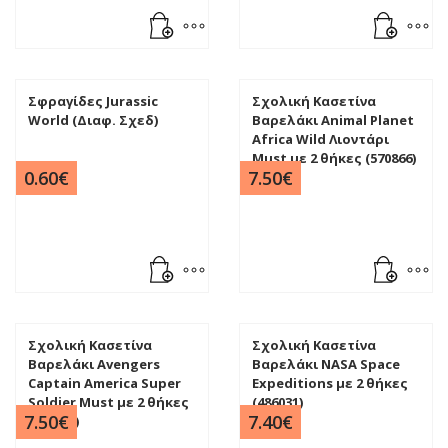
Σφραγίδες Jurassic
Σχολική Κασετίνα
World (Διαφ. Σχεδ)
Βαρελάκι Animal Planet
Africa Wild Λιοντάρι
Must με 2 θήκες (570866)
0.60
€
7.50
€
Σχολική Κασετίνα
Σχολική Κασετίνα
Βαρελάκι Avengers
Βαρελάκι NASA Space
Captain America Super
Expeditions με 2 θήκες
Soldier Must με 2 θήκες
(486031)
7.50
€
7.40
€
(506124)