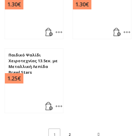
1.30
€
1.30
€
Παιδικό Ψαλίδι
Χειροτεχνίας 13.5εκ. με
Μεταλλική Λεπίδα
Brawl Stars
1.25
€
2
1