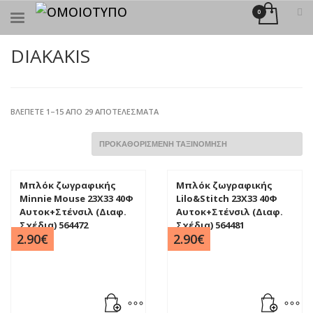
×
ΑΝΑΖΉΤΗΣΗ
DIAKAKIS
ΒΛΈΠΕΤΕ 1–15 ΑΠΌ 29 ΑΠΟΤΕΛΈΣΜΑΤΑ
Μπλόκ ζωγραφικής
Μπλόκ ζωγραφικής
Minnie Mouse 23X33 40Φ
Lilo&Stitch 23X33 40Φ
Αυτοκ+Στένσιλ (Διαφ.
Αυτοκ+Στένσιλ (Διαφ.
Σχέδια) 564472
Σχέδια) 564481
2.90
€
2.90
€