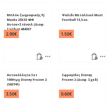
Μπλόκ ζωγραφικής Pj
Ψαλίδι Μεταλλικό Must
Masks 23X33 40Φ
Football 13,5 εκ.
Αυτοκ+Στένσιλ (Διαφ.
Σχέδια) 484307
2.90
€
1.50
€
Αυτοκόλλητα Σετ
Σφραγίδες Disney
1000τμχ Disney Frozen 2
Frozen 2 (Διαφ. Σχεδ)
(563741)
3.50
€
0.60
€