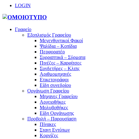
LOGIN
Γραφείο
Εξοπλισμός Γραφείου
Μεγενθυντικοί Φακοί
Ψαλίδια – Κοπίδια
Περφορατέρ
Συρραπτικά – Σύρματα
Πινέζες – Καρφίτσες
Συνδετήρες – Κλιπς
Αριθμομηχανές
Ετικετογράφοι
Είδη συνεδρίου
Οργάνωση Γραφείου
Μηχανες Γραφείου
Αρχειοθήκες
Μολυβοθήκες
Είδη Οργάνωσης
Προβολή – Παρουσίαση
Πίνακες
Σταντ Εντύπων
Κορνίζες