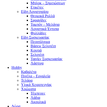
Μπλοκ – Σημειώσεων
Ετικέτες
Είδη Λογιστηρίου
Θερμικά Ρολλά
Σφραγίδες
Ταμπόν – Μελάνια
Λογιστικά Έντυπα
Φυλλάδες
Είδη Συσκευασίας
Περιτύλιγμα
Βάσεις Σελοτέιπ
Κουτιά
Σελοτέιπ
Ταινίες Συσκευασίας
Λάστιχα
Hobby
Καβαλέτα
Πινέλα – Εργαλεία
Τελάρα
Υλικά Χειροτεχνίας
Χρώματα
Τέμπερες
Λάδια
Ακρυλικά
Δώρα