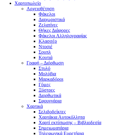
Χαρτοπωλείο
Αρχειοθέτηση
Φάκελοι
Διαχωριστικά
Ζελατίνες
Θήκες Διάφορες
Φάκελοι Αλληλογραφίας
Κλασσέρ
Ντοσιέ
Σουπλ
Κουτιά
Γραφή – Διόρθωση
Στυλό
Μολύβια
Μαρκαδόροι
Γόμες
Ξύστρες
Διορθωτικά
Σφουγγάρια
Χαρτικά
Σελιδοδείκτες
Χαρτάκια Αυτοκόλλητα
Χαρτί εκτύπωσης – Βιβλιοδεσία
Σημειωματάρια
Τηλεφωνικά Ευρετήρια