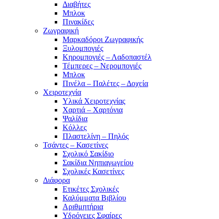
Διαβήτες
Μπλοκ
Πινακίδες
Ζωγραφική
Μαρκαδόροι Ζωγραφικής
Ξυλομπογιές
Κηρομπογιές – Λαδοπαστέλ
Τέμπερες – Νερομπογιές
Μπλοκ
Πινέλα – Παλέτες – Δοχεία
Χειροτεχνία
Υλικά Χειροτεχνίας
Χαρτιά – Χαρτόνια
Ψαλίδια
Κόλλες
Πλαστελίνη – Πηλός
Τσάντες – Κασετίνες
Σχολικό Σακίδιο
Σακίδια Νηπιαγωγείου
Σχολικές Κασετίνες
Διάφορα
Ετικέτες Σχολικές
Καλύμματα Βιβλίου
Αριθμητήρια
Υδρόγειες Σφαίρες