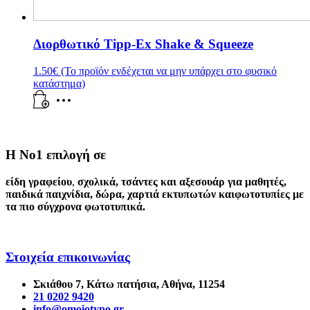
Διορθωτικό Tipp-Ex Shake & Squeeze
1.50
€
(Το προϊόν ενδέχεται να μην υπάρχει στο φυσικό
κατάστημα)
Η Νο1 επιλογή σε
είδη γραφείου
,
σχολικά
,
τσάντες και αξεσουάρ για μαθητές
,
παιδικά παιχνίδια
,
δώρα
,
χαρτιά εκτυπωτών
και
φωτοτυπίες
με
τα πιο σύγχρονα φωτοτυπικά.
Στοιχεία επικοινωνίας
Σκιάθου 7, Κάτω πατήσια, Αθήνα, 11254
21 0202 9420
info@omoiotypo.gr