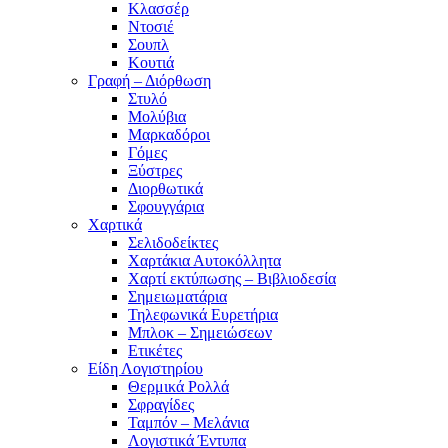
Κλασσέρ
Ντοσιέ
Σουπλ
Κουτιά
Γραφή – Διόρθωση
Στυλό
Μολύβια
Μαρκαδόροι
Γόμες
Ξύστρες
Διορθωτικά
Σφουγγάρια
Χαρτικά
Σελιδοδείκτες
Χαρτάκια Αυτοκόλλητα
Χαρτί εκτύπωσης – Βιβλιοδεσία
Σημειωματάρια
Τηλεφωνικά Ευρετήρια
Μπλοκ – Σημειώσεων
Ετικέτες
Είδη Λογιστηρίου
Θερμικά Ρολλά
Σφραγίδες
Ταμπόν – Μελάνια
Λογιστικά Έντυπα