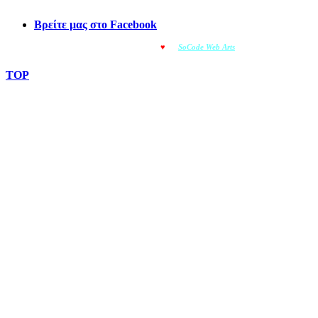
Βρείτε μας στο Facebook
© OMOIOTYPO - Made with
♥
by
SoCode Web Arts
© 2022
TOP