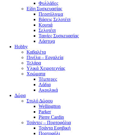
Φυλλάδες
Είδη Συσκευασίας
Περιτύλιγμα
Βάσεις Σελοτέιπ
Κουτιά
Σελοτέιπ
Ταινίες Συσκευασίας
Λάστιχα
Hobby
Καβαλέτα
Πινέλα – Εργαλεία
Τελάρα
Υλικά Χειροτεχνίας
Χρώματα
Τέμπερες
Λάδια
Ακρυλικά
Δώρα
Στυλό Δώρου
Wellingtton
Parker
Pierre Cardin
Τσάντες – Πορτοφόλια
Τσάντα Εφηβική
Πορτοφόλι