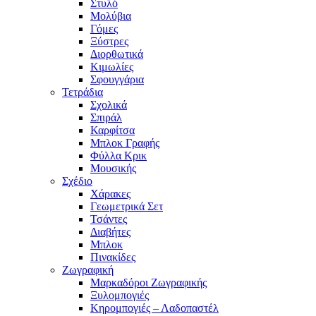
Στυλό
Μολύβια
Γόμες
Ξύστρες
Διορθωτικά
Κιμωλίες
Σφουγγάρια
Τετράδια
Σχολικά
Σπιράλ
Καρφίτσα
Μπλοκ Γραφής
Φύλλα Κρικ
Μουσικής
Σχέδιο
Χάρακες
Γεωμετρικά Σετ
Τσάντες
Διαβήτες
Μπλοκ
Πινακίδες
Ζωγραφική
Μαρκαδόροι Ζωγραφικής
Ξυλομπογιές
Κηρομπογιές – Λαδοπαστέλ