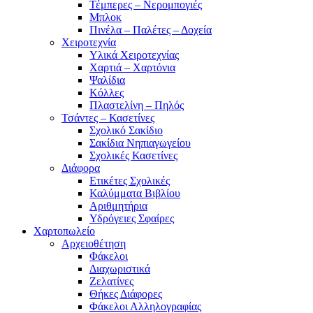
Τέμπερες – Νερομπογιές
Μπλοκ
Πινέλα – Παλέτες – Δοχεία
Χειροτεχνία
Υλικά Χειροτεχνίας
Χαρτιά – Χαρτόνια
Ψαλίδια
Κόλλες
Πλαστελίνη – Πηλός
Τσάντες – Κασετίνες
Σχολικό Σακίδιο
Σακίδια Νηπιαγωγείου
Σχολικές Κασετίνες
Διάφορα
Ετικέτες Σχολικές
Καλύμματα Βιβλίου
Αριθμητήρια
Υδρόγειες Σφαίρες
Χαρτοπωλείο
Αρχειοθέτηση
Φάκελοι
Διαχωριστικά
Ζελατίνες
Θήκες Διάφορες
Φάκελοι Αλληλογραφίας