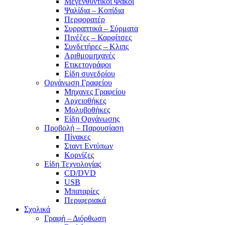
Μεγενθυντικοί Φακοί
Ψαλίδια – Κοπίδια
Περφορατέρ
Συρραπτικά – Σύρματα
Πινέζες – Καρφίτσες
Συνδετήρες – Κλιπς
Αριθμομηχανές
Ετικετογράφοι
Είδη συνεδρίου
Οργάνωση Γραφείου
Μηχανες Γραφείου
Αρχειοθήκες
Μολυβοθήκες
Είδη Οργάνωσης
Προβολή – Παρουσίαση
Πίνακες
Σταντ Εντύπων
Κορνίζες
Είδη Τεχνολογίας
CD/DVD
USB
Μπαταρίες
Περιφεριακά
Σχολικά
Γραφή – Διόρθωση