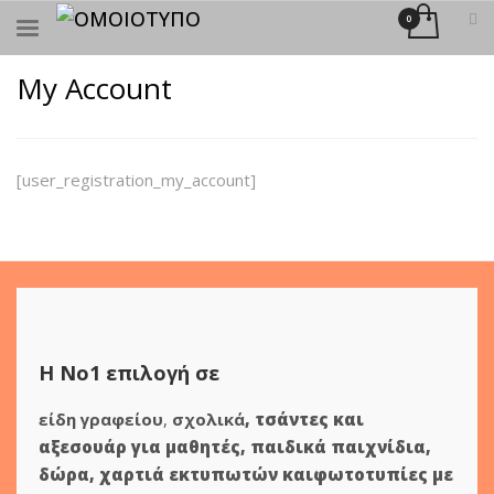
×
ΑΝΑΖΉΤΗΣΗ
My Account
[user_registration_my_account]
Η Νο1 επιλογή σε
είδη γραφείου
,
σχολικά
,
τσάντες και
αξεσουάρ για μαθητές
,
παιδικά παιχνίδια
,
δώρα
,
χαρτιά εκτυπωτών
και
φωτοτυπίες
με