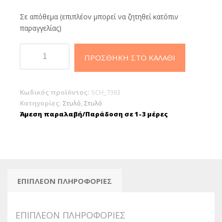
Σε απόθεμα (επιπλέον μπορεί να ζητηθεί κατόπιν
παραγγελίας)
Schneider
ΠΡΟΣΘΉΚΗ ΣΤΟ ΚΑΛΆΘΙ
Express
735
Ανταλλακτικό
Κωδικός προϊόντος:
SCH_7363
Στυλό
Κατηγορίες:
Στυλό
,
Στυλό
Μπλε
Άμεση παραλαβή/Παράδοση σε 1-3 μέρες
Medium
(τύπου
Parker)
ποσότητα
ΕΠΙΠΛΈΟΝ ΠΛΗΡΟΦΟΡΊΕΣ
ΕΠΙΠΛΈΟΝ ΠΛΗΡΟΦΟΡΊΕΣ