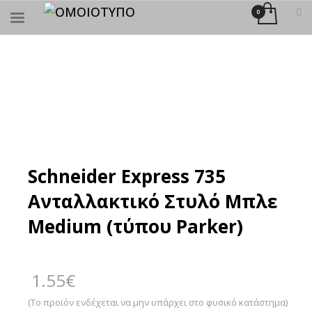
×
ΑΝΑΖΉΤΗΣΗ
Schneider Express 735
Ανταλλακτικό Στυλό Μπλε
Medium (τύπου Parker)
1.55
€
(Το προϊόν ενδέχεται να μην υπάρχει στο φυσικό κατάστημα)