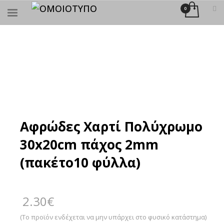
×
ΑΝΑΖΉΤΗΣΗ
Αφρώδες Χαρτί Πολύχρωμο
30x20cm πάχος 2mm
(πακέτο10 φύλλα)
2.30
€
(Το προϊόν ενδέχεται να μην υπάρχει στο φυσικό κατάστημα)