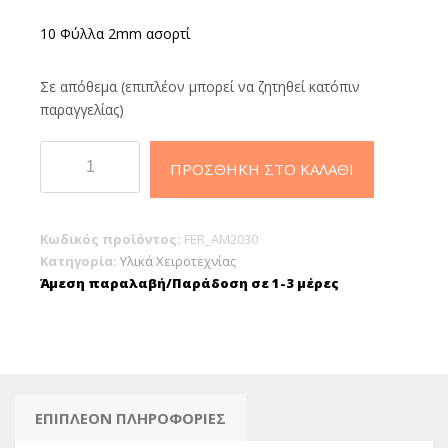
10 Φύλλα 2mm ασορτί
Σε απόθεμα (επιπλέον μπορεί να ζητηθεί κατόπιν
παραγγελίας)
Αφρώδες
ΠΡΟΣΘΉΚΗ ΣΤΟ ΚΑΛΆΘΙ
Χαρτί
Πολύχρωμο
30x20cm
Κωδικός προϊόντος:
FER_AM2030
πάχος
Κατηγορία:
Υλικά Χειροτεχνίας
2mm
Άμεση παραλαβή/Παράδοση σε 1-3 μέρες
(πακέτο10
φύλλα)
ποσότητα
ΕΠΙΠΛΈΟΝ ΠΛΗΡΟΦΟΡΊΕΣ