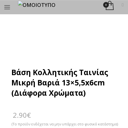
×
ΑΝΑΖΉΤΗΣΗ
Βάση Κολλητικής Ταινίας
Μικρή Βαριά 13×5,5x6cm
(Διάφορα Χρώματα)
2.90
€
(Το προϊόν ενδέχεται να μην υπάρχει στο φυσικό κατάστημα)