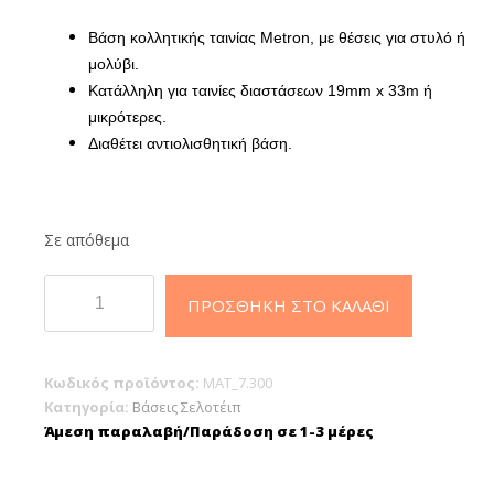
Βάση κολλητικής ταινίας Metron, με θέσεις για στυλό ή
μολύβι.
Κατάλληλη για ταινίες διαστάσεων 19mm x 33m ή
μικρότερες.
Διαθέτει αντιολισθητική βάση.
Σε απόθεμα
Βάση
ΠΡΟΣΘΉΚΗ ΣΤΟ ΚΑΛΆΘΙ
Κολλητικής
Ταινίας
Μικρή
Κωδικός προϊόντος:
MAT_7.300
Βαριά
Κατηγορία:
Βάσεις Σελοτέιπ
13x5,5x6cm
Άμεση παραλαβή/Παράδοση σε 1-3 μέρες
(Διάφορα
Χρώματα)