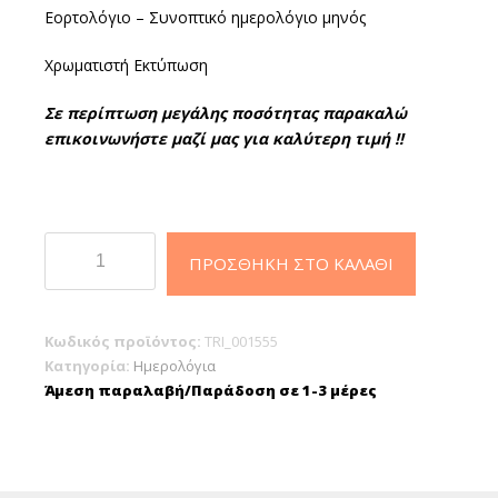
Εορτολόγιο – Συνοπτικό ημερολόγιο μηνός
Χρωματιστή Εκτύπωση
Σε περίπτωση μεγάλης ποσότητας παρακαλώ
επικοινωνήστε μαζί μας για καλύτερη τιμή !!
Επιτραπέζιος
ΠΡΟΣΘΉΚΗ ΣΤΟ ΚΑΛΆΘΙ
Γυριστός
Ημεροδείκτης
2023
Κωδικός προϊόντος:
TRI_001555
ποσότητα
Κατηγορία:
Ημερολόγια
Άμεση παραλαβή/Παράδοση σε 1-3 μέρες