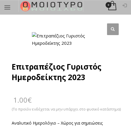
×
ΑΝΑΖΉΤΗΣΗ
Επιτραπέζιος Γυριστός
Ημεροδείκτης 2023
1.00
€
(Το προϊόν ενδέχεται να μην υπάρχει στο φυσικό κατάστημα)
Αναλυτικό Ημερολόγιο – Χώρος για σημειώσεις