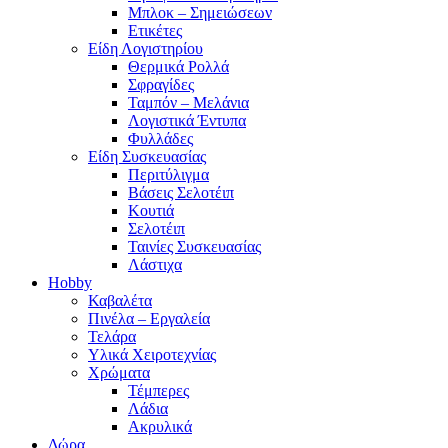
Μπλοκ – Σημειώσεων
Ετικέτες
Είδη Λογιστηρίου
Θερμικά Ρολλά
Σφραγίδες
Ταμπόν – Μελάνια
Λογιστικά Έντυπα
Φυλλάδες
Είδη Συσκευασίας
Περιτύλιγμα
Βάσεις Σελοτέιπ
Κουτιά
Σελοτέιπ
Ταινίες Συσκευασίας
Λάστιχα
Hobby
Καβαλέτα
Πινέλα – Εργαλεία
Τελάρα
Υλικά Χειροτεχνίας
Χρώματα
Τέμπερες
Λάδια
Ακρυλικά
Δώρα