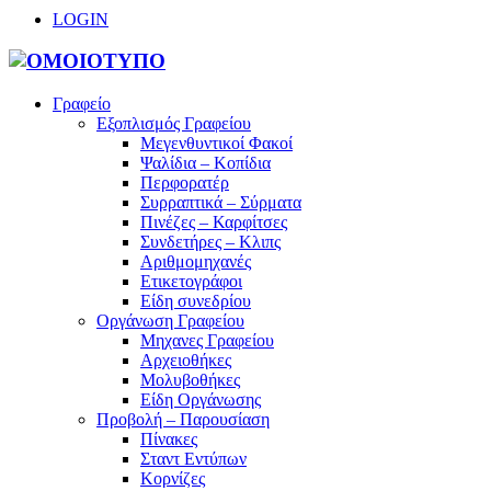
LOGIN
Γραφείο
Εξοπλισμός Γραφείου
Μεγενθυντικοί Φακοί
Ψαλίδια – Κοπίδια
Περφορατέρ
Συρραπτικά – Σύρματα
Πινέζες – Καρφίτσες
Συνδετήρες – Κλιπς
Αριθμομηχανές
Ετικετογράφοι
Είδη συνεδρίου
Οργάνωση Γραφείου
Μηχανες Γραφείου
Αρχειοθήκες
Μολυβοθήκες
Είδη Οργάνωσης
Προβολή – Παρουσίαση
Πίνακες
Σταντ Εντύπων
Κορνίζες