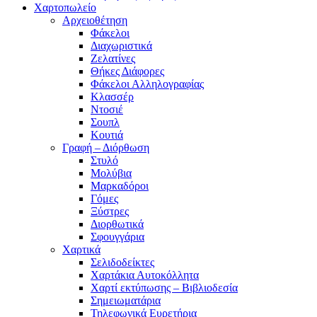
Χαρτοπωλείο
Αρχειοθέτηση
Φάκελοι
Διαχωριστικά
Ζελατίνες
Θήκες Διάφορες
Φάκελοι Αλληλογραφίας
Κλασσέρ
Ντοσιέ
Σουπλ
Κουτιά
Γραφή – Διόρθωση
Στυλό
Μολύβια
Μαρκαδόροι
Γόμες
Ξύστρες
Διορθωτικά
Σφουγγάρια
Χαρτικά
Σελιδοδείκτες
Χαρτάκια Αυτοκόλλητα
Χαρτί εκτύπωσης – Βιβλιοδεσία
Σημειωματάρια
Τηλεφωνικά Ευρετήρια