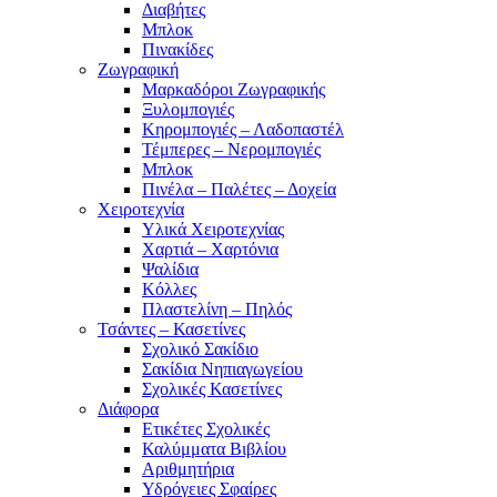
Διαβήτες
Μπλοκ
Πινακίδες
Ζωγραφική
Μαρκαδόροι Ζωγραφικής
Ξυλομπογιές
Κηρομπογιές – Λαδοπαστέλ
Τέμπερες – Νερομπογιές
Μπλοκ
Πινέλα – Παλέτες – Δοχεία
Χειροτεχνία
Υλικά Χειροτεχνίας
Χαρτιά – Χαρτόνια
Ψαλίδια
Κόλλες
Πλαστελίνη – Πηλός
Τσάντες – Κασετίνες
Σχολικό Σακίδιο
Σακίδια Νηπιαγωγείου
Σχολικές Κασετίνες
Διάφορα
Ετικέτες Σχολικές
Καλύμματα Βιβλίου
Αριθμητήρια
Υδρόγειες Σφαίρες