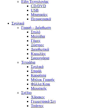
Είδη Τεχνολογίας
CD/DVD
USB
Μπαταρίες
Περιφεριακά
Σχολικά
Γραφή – Διόρθωση
Στυλό
Μολύβια
Γόμες
Ξύστρες
Διορθωτικά
Κιμωλίες
Σφουγγάρια
Τετράδια
Σχολικά
Σπιράλ
Καρφίτσα
Μπλοκ Γραφής
Φύλλα Κρικ
Μουσικής
Σχέδιο
Χάρακες
Γεωμετρικά Σετ
Τσάντες