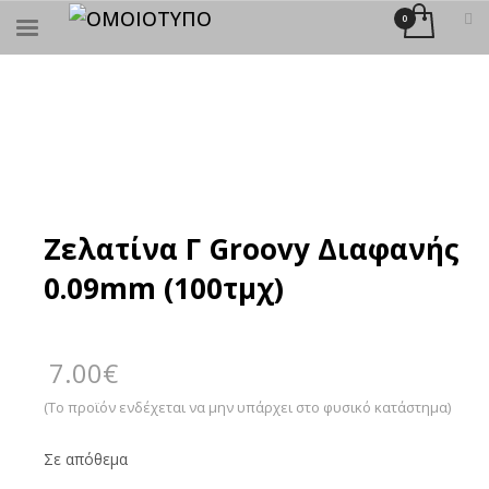
×
ΑΝΑΖΉΤΗΣΗ
Ζελατίνα Γ Groovy Διαφανής
0.09mm (100τμχ)
7.00
€
(Το προϊόν ενδέχεται να μην υπάρχει στο φυσικό κατάστημα)
Σε απόθεμα