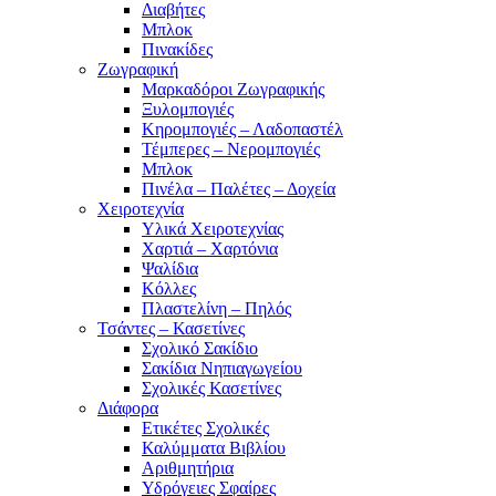
Διαβήτες
Μπλοκ
Πινακίδες
Ζωγραφική
Μαρκαδόροι Ζωγραφικής
Ξυλομπογιές
Κηρομπογιές – Λαδοπαστέλ
Τέμπερες – Νερομπογιές
Μπλοκ
Πινέλα – Παλέτες – Δοχεία
Χειροτεχνία
Υλικά Χειροτεχνίας
Χαρτιά – Χαρτόνια
Ψαλίδια
Κόλλες
Πλαστελίνη – Πηλός
Τσάντες – Κασετίνες
Σχολικό Σακίδιο
Σακίδια Νηπιαγωγείου
Σχολικές Κασετίνες
Διάφορα
Ετικέτες Σχολικές
Καλύμματα Βιβλίου
Αριθμητήρια
Υδρόγειες Σφαίρες