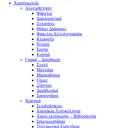
Χαρτοπωλείο
Αρχειοθέτηση
Φάκελοι
Διαχωριστικά
Ζελατίνες
Θήκες Διάφορες
Φάκελοι Αλληλογραφίας
Κλασσέρ
Ντοσιέ
Σουπλ
Κουτιά
Γραφή – Διόρθωση
Στυλό
Μολύβια
Μαρκαδόροι
Γόμες
Ξύστρες
Διορθωτικά
Σφουγγάρια
Χαρτικά
Σελιδοδείκτες
Χαρτάκια Αυτοκόλλητα
Χαρτί εκτύπωσης – Βιβλιοδεσία
Σημειωματάρια
Τηλεφωνικά Ευρετήρια