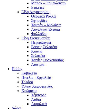
Μπλοκ – Σημειώσεων
Ετικέτες
Είδη Λογιστηρίου
Θερμικά Ρολλά
Σφραγίδες
Ταμπόν – Μελάνια
Λογιστικά Έντυπα
Φυλλάδες
Είδη Συσκευασίας
Περιτύλιγμα
Βάσεις Σελοτέιπ
Κουτιά
Σελοτέιπ
Ταινίες Συσκευασίας
Λάστιχα
Hobby
Καβαλέτα
Πινέλα – Εργαλεία
Τελάρα
Υλικά Χειροτεχνίας
Χρώματα
Τέμπερες
Λάδια
Ακρυλικά
Δώρα