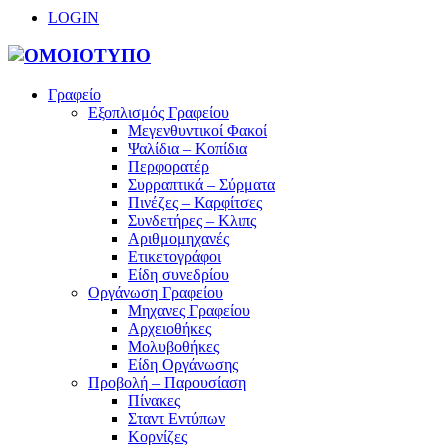
LOGIN
Γραφείο
Εξοπλισμός Γραφείου
Μεγενθυντικοί Φακοί
Ψαλίδια – Κοπίδια
Περφορατέρ
Συρραπτικά – Σύρματα
Πινέζες – Καρφίτσες
Συνδετήρες – Κλιπς
Αριθμομηχανές
Ετικετογράφοι
Είδη συνεδρίου
Οργάνωση Γραφείου
Μηχανες Γραφείου
Αρχειοθήκες
Μολυβοθήκες
Είδη Οργάνωσης
Προβολή – Παρουσίαση
Πίνακες
Σταντ Εντύπων
Κορνίζες