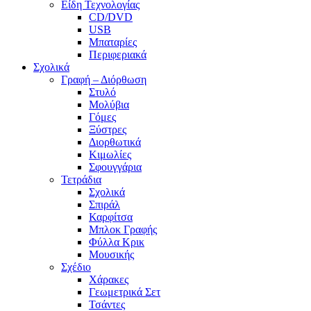
Είδη Τεχνολογίας
CD/DVD
USB
Μπαταρίες
Περιφεριακά
Σχολικά
Γραφή – Διόρθωση
Στυλό
Μολύβια
Γόμες
Ξύστρες
Διορθωτικά
Κιμωλίες
Σφουγγάρια
Τετράδια
Σχολικά
Σπιράλ
Καρφίτσα
Μπλοκ Γραφής
Φύλλα Κρικ
Μουσικής
Σχέδιο
Χάρακες
Γεωμετρικά Σετ
Τσάντες