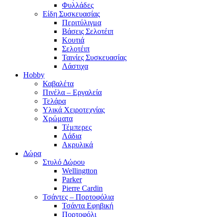
Φυλλάδες
Είδη Συσκευασίας
Περιτύλιγμα
Βάσεις Σελοτέιπ
Κουτιά
Σελοτέιπ
Ταινίες Συσκευασίας
Λάστιχα
Hobby
Καβαλέτα
Πινέλα – Εργαλεία
Τελάρα
Υλικά Χειροτεχνίας
Χρώματα
Τέμπερες
Λάδια
Ακρυλικά
Δώρα
Στυλό Δώρου
Wellingtton
Parker
Pierre Cardin
Τσάντες – Πορτοφόλια
Τσάντα Εφηβική
Πορτοφόλι