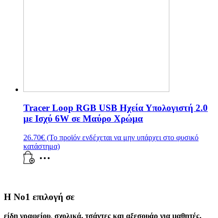
Tracer Loop RGB USB Ηχεία Υπολογιστή 2.0
με Ισχύ 6W σε Μαύρο Χρώμα
26.70
€
(Το προϊόν ενδέχεται να μην υπάρχει στο φυσικό
κατάστημα)
Η Νο1 επιλογή σε
είδη γραφείου
,
σχολικά
,
τσάντες και αξεσουάρ για μαθητές
,