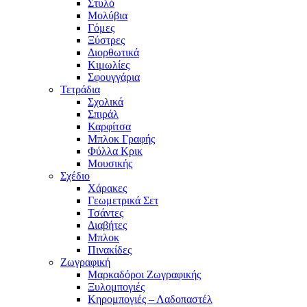
Στυλό
Μολύβια
Γόμες
Ξύστρες
Διορθωτικά
Κιμωλίες
Σφουγγάρια
Τετράδια
Σχολικά
Σπιράλ
Καρφίτσα
Μπλοκ Γραφής
Φύλλα Κρικ
Μουσικής
Σχέδιο
Χάρακες
Γεωμετρικά Σετ
Τσάντες
Διαβήτες
Μπλοκ
Πινακίδες
Ζωγραφική
Μαρκαδόροι Ζωγραφικής
Ξυλομπογιές
Κηρομπογιές – Λαδοπαστέλ