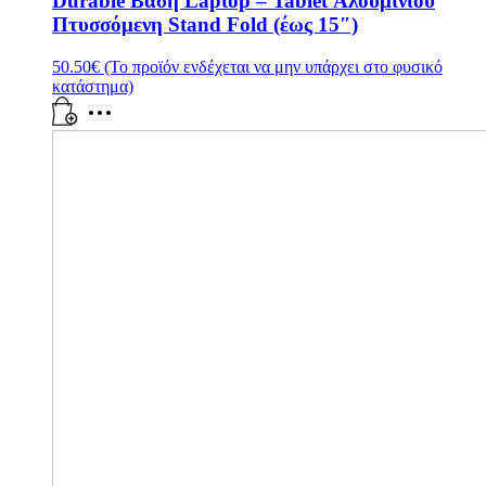
Durable Βάση Laptop – Tablet Αλουμινίου
Πτυσσόμενη Stand Fold (έως 15″)
50.50
€
(Το προϊόν ενδέχεται να μην υπάρχει στο φυσικό
κατάστημα)