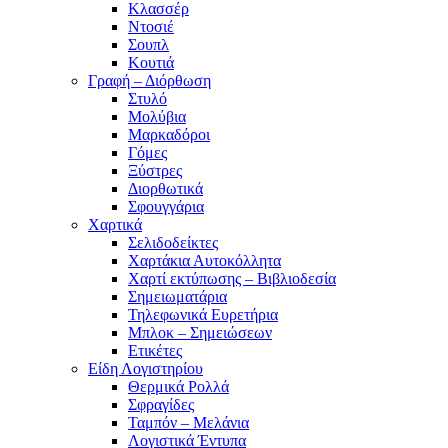
Κλασσέρ
Ντοσιέ
Σουπλ
Κουτιά
Γραφή – Διόρθωση
Στυλό
Μολύβια
Μαρκαδόροι
Γόμες
Ξύστρες
Διορθωτικά
Σφουγγάρια
Χαρτικά
Σελιδοδείκτες
Χαρτάκια Αυτοκόλλητα
Χαρτί εκτύπωσης – Βιβλιοδεσία
Σημειωματάρια
Τηλεφωνικά Ευρετήρια
Μπλοκ – Σημειώσεων
Ετικέτες
Είδη Λογιστηρίου
Θερμικά Ρολλά
Σφραγίδες
Ταμπόν – Μελάνια
Λογιστικά Έντυπα