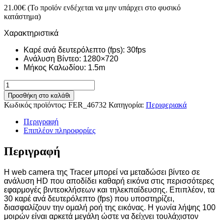
21.00
€
(Το προϊόν ενδέχεται να μην υπάρχει στο φυσικό
κατάστημα)
Χαρακτηριστικά
Καρέ ανά δευτερόλεπτο (fps): 30fps
Ανάλυση Βίντεο: 1280×720
Μήκος Καλωδίου: 1.5m
Κάμερα
Υπολογιστή
Προσθήκη στο καλάθι
Webcam
Κωδικός προϊόντος:
FER_46732
Κατηγορία:
Περιφεριακά
Tracer
HD
Περιγραφή
720
Επιπλέον πληροφορίες
ποσότητα
Περιγραφή
Η web camera της Tracer μπορεί να μεταδώσει βίντεο σε
ανάλυση HD που αποδίδει καθαρή εικόνα στις περισσότερες
εφαρμογές βιντεοκλήσεων και τηλεκπαίδευσης. Επιπλέον, τα
30 καρέ ανά δευτερόλεπτο (fps) που υποστηρίζει,
διασφαλίζουν την ομαλή ροή της εικόνας. Η γωνία λήψης 100
μοιρών είναι αρκετά μεγάλη ώστε να δείχνει τουλάχιστον