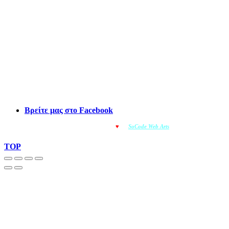
Βρείτε μας στο Facebook
© OMOIOTYPO - Made with
♥
by
SoCode Web Arts
© 2022
TOP