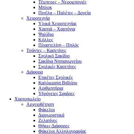
Τέμπερες – Νερομπογιές
Μπλοκ
Πινέλα – Παλέτες – Δοχεία
Χειροτεχνία
Υλικά Χειροτεχνίας
Χαρτιά – Χαρτόνια
Ψαλίδια
Κόλλες
Πλαστελίνη – Πηλός
Τσάντες – Κασετίνες
Σχολικό Σακίδιο
Σακίδια Νηπιαγωγείου
Σχολικές Κασετίνες
Διάφορα
Ετικέτες Σχολικές
Καλύμματα Βιβλίου
Αριθμητήρια
Υδρόγειες Σφαίρες
Χαρτοπωλείο
Αρχειοθέτηση
Φάκελοι
Διαχωριστικά
Ζελατίνες
Θήκες Διάφορες
Φάκελοι Αλληλογραφίας