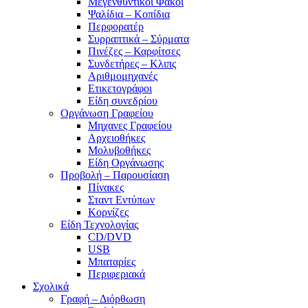
Μεγενθυντικοί Φακοί
Ψαλίδια – Κοπίδια
Περφορατέρ
Συρραπτικά – Σύρματα
Πινέζες – Καρφίτσες
Συνδετήρες – Κλιπς
Αριθμομηχανές
Ετικετογράφοι
Είδη συνεδρίου
Οργάνωση Γραφείου
Μηχανες Γραφείου
Αρχειοθήκες
Μολυβοθήκες
Είδη Οργάνωσης
Προβολή – Παρουσίαση
Πίνακες
Σταντ Εντύπων
Κορνίζες
Είδη Τεχνολογίας
CD/DVD
USB
Μπαταρίες
Περιφεριακά
Σχολικά
Γραφή – Διόρθωση