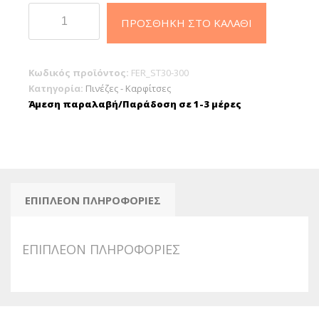
Καρφίτσες
ΠΡΟΣΘΉΚΗ ΣΤΟ ΚΑΛΆΘΙ
Ατσάλινες
30mm
(300τμχ)
Κωδικός προϊόντος:
FER_ST30-300
ποσότητα
Κατηγορία:
Πινέζες - Καρφίτσες
Άμεση παραλαβή/Παράδοση σε 1-3 μέρες
ΕΠΙΠΛΈΟΝ ΠΛΗΡΟΦΟΡΊΕΣ
ΕΠΙΠΛΈΟΝ ΠΛΗΡΟΦΟΡΊΕΣ