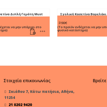
σετίνα Διπλή Γεμάτη Must
Σχολική Κασετίνα Βαρελάκι
ss Girl Vibes (563473)
Basketball Lets Go Play με 2
Original
Η
7.90
€
(585103)
price
τρέχουσα
δέχεται να μην υπάρχει στο
(Το προϊόν ενδέχεται να μην υπ
τημα)
φυσικό κατάστημα)
was:
τιμή
7.90€.
είναι:
7.00€.
Στοιχεία επικοινωνίας
Βρείτε
Σκιάθου 7, Κάτω πατήσια, Αθήνα,
11254
21 0202 9420