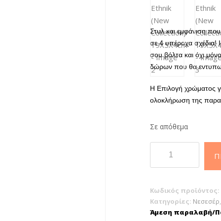
Στυλ και εμφάνιση που
σε 4 υπέροχα σχέδια! Ι
σου βόλτα και όχι μόνο
δώρων που θα εντυπω
H Επιλογή χρώματος γ
ολοκλήρωση της παραγ
Σε απόθεμα
Κασσετίνα
Π
Tesoro
Ethnik
(New
Κωδικός προϊόντος:
Collection)
Κατηγορίες:
Νεσεσέρ
19Χ5Χ4cm
Άμεση παραλαβή/Πα