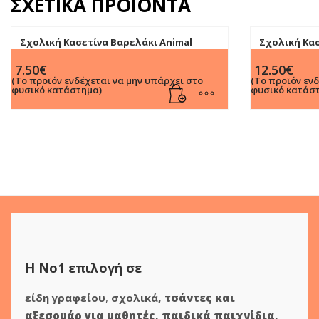
ΣΧΕΤΙΚΆ ΠΡΟΪΌΝΤΑ
Σχολική Κασετίνα Βαρελάκι Animal
Σχολική Κα
Planet Africa Wild Λιοντάρι Must με 2
Disney Prince
7.50
€
12.50
€
θήκες (570866)
(Το προϊόν ενδέχεται να μην υπάρχει στο
(Το προϊόν εν
φυσικό κατάστημα)
φυσικό κατάσ
Η Νο1 επιλογή σε
είδη γραφείου
,
σχολικά
,
τσάντες και
αξεσουάρ για μαθητές
,
παιδικά παιχνίδια
,