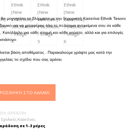
 θα μαγνητίσει τα βλέμματα με την ξεχωριστή Κασετίνα Ethnik Tesoro
δανικό για να μεταφέρεις όλα τα πολύτιμα αντικείμενα σου σε κάθε
. Κατάλληλο για κάθε στιγμή και κάθε γούστο, αλλά και για επιλογές
σιάσουν.
ίνεται βάση αποθέματος . Παρακαλούμε γράψτε μας κατά την
γελίας το σχέδιο που σας αρέσει.
ΡΟΣΘΉΚΗ ΣΤΟ ΚΑΛΆΘΙ
DIA_000582284
,
Σχολικές Κασετίνες
ράδοση σε 1-3 μέρες