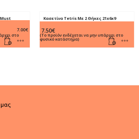
 Must
Κασετίνα Tetris Με 2 Θήκες 21x6x9
 θήκες
7.00
€
7.50
€
άρχει στο
(Το προϊόν ενδέχεται να μην υπάρχει στο
φυσικό κατάστημα)
 μας