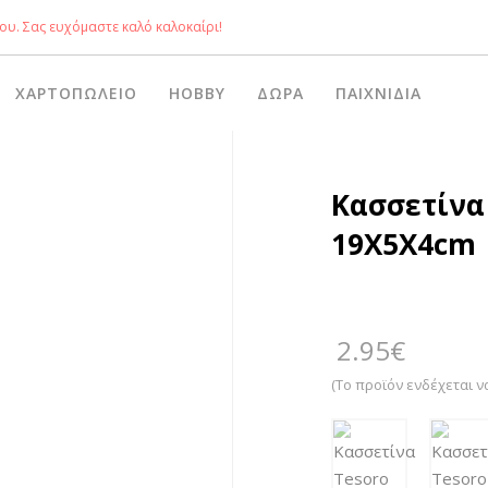
ου. Σας ευχόμαστε καλό καλοκαίρι!
ΧΑΡΤΟΠΩΛΕΊΟ
HOBBY
ΔΏΡΑ
ΠΑΙΧΝΊΔΙΑ
Κασσετίνα 
19Χ5Χ4cm
2.95
€
(Το προϊόν ενδέχεται ν