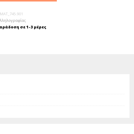
MAT_745.901
Αλληλογραφίας
ράδοση σε 1-3 μέρες