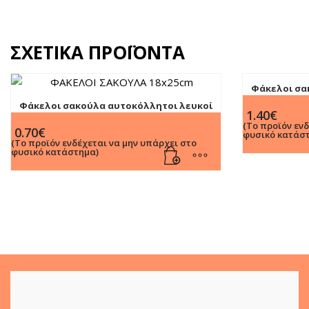
ΣΧΕΤΙΚΆ ΠΡΟΪΌΝΤΑ
Φάκελοι σα
25x35cm (12
Φάκελοι σακούλα αυτοκόλλητοι λευκοί
1.40
€
16.2x23cm (12τμχ)
(Το προϊόν εν
0.70
€
φυσικό κατάσ
(Το προϊόν ενδέχεται να μην υπάρχει στο
φυσικό κατάστημα)