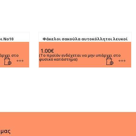
οι No10
Φάκελοι σακούλα αυτοκόλλητοι λευκοί
18.7x26cm (12τμχ)
1.00
€
άρχει στο
(Το προϊόν ενδέχεται να μην υπάρχει στο
φυσικό κατάστημα)
 μας