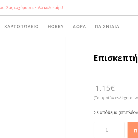
ου. Σας ευχόμαστε καλό καλοκαίρι!
ΧΑΡΤΟΠΩΛΕΊΟ
HOBBY
ΔΏΡΑ
ΠΑΙΧΝΊΔΙΑ
Επισκεπτήρ
1.15
€
(Το προϊόν ενδέχεται ν
Σε απόθεμα (επιπλέον
Επισκεπτήρια
Π
Κουτί