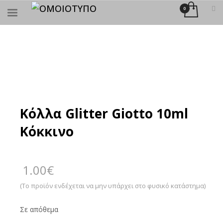
×
ΑΝΑΖΉΤΗΣΗ
Κόλλα Glitter Giotto 10ml
Kόκκινο
1.00
€
(Το προϊόν ενδέχεται να μην υπάρχει στο φυσικό κατάστημα)
Σε απόθεμα