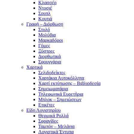
Κλασσέρ
Ντοσιέ
Σουπλ
Κουτιά
Γραφή – Διόρθωση
Στυλό
Μολύβια
Μαρκαδόροι
Γόμες
Ξύστρες
Διορθωτικά
Σφουγγάρια
Χαρτικά
Σελιδοδείκτες
Χαρτάκια Αυτοκόλλητα
Χαρτί εκτύπωσης – Βιβλιοδεσία
Σημειωματάρια
Τηλεφωνικά Ευρετήρια
Μπλοκ – Σημειώσεων
Ετικέτες
Είδη Λογιστηρίου
Θερμικά Ρολλά
Σφραγίδες
Ταμπόν – Μελάνια
Λογιστικά Έντυπα