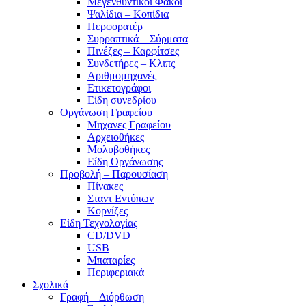
Μεγενθυντικοί Φακοί
Ψαλίδια – Κοπίδια
Περφορατέρ
Συρραπτικά – Σύρματα
Πινέζες – Καρφίτσες
Συνδετήρες – Κλιπς
Αριθμομηχανές
Ετικετογράφοι
Είδη συνεδρίου
Οργάνωση Γραφείου
Μηχανες Γραφείου
Αρχειοθήκες
Μολυβοθήκες
Είδη Οργάνωσης
Προβολή – Παρουσίαση
Πίνακες
Σταντ Εντύπων
Κορνίζες
Είδη Τεχνολογίας
CD/DVD
USB
Μπαταρίες
Περιφεριακά
Σχολικά
Γραφή – Διόρθωση