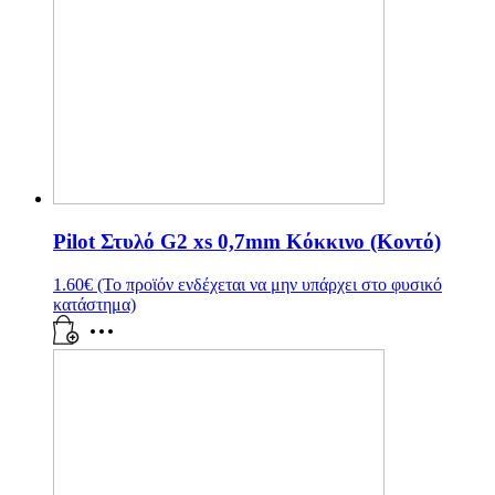
Pilot Στυλό G2 xs 0,7mm Κόκκινο (Κοντό)
1.60
€
(Το προϊόν ενδέχεται να μην υπάρχει στο φυσικό
κατάστημα)