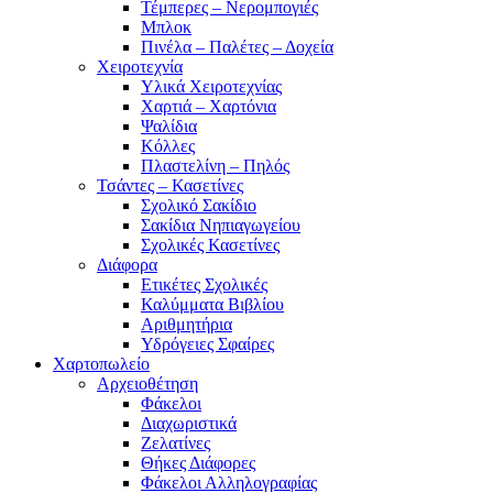
Τέμπερες – Νερομπογιές
Μπλοκ
Πινέλα – Παλέτες – Δοχεία
Χειροτεχνία
Υλικά Χειροτεχνίας
Χαρτιά – Χαρτόνια
Ψαλίδια
Κόλλες
Πλαστελίνη – Πηλός
Τσάντες – Κασετίνες
Σχολικό Σακίδιο
Σακίδια Νηπιαγωγείου
Σχολικές Κασετίνες
Διάφορα
Ετικέτες Σχολικές
Καλύμματα Βιβλίου
Αριθμητήρια
Υδρόγειες Σφαίρες
Χαρτοπωλείο
Αρχειοθέτηση
Φάκελοι
Διαχωριστικά
Ζελατίνες
Θήκες Διάφορες
Φάκελοι Αλληλογραφίας