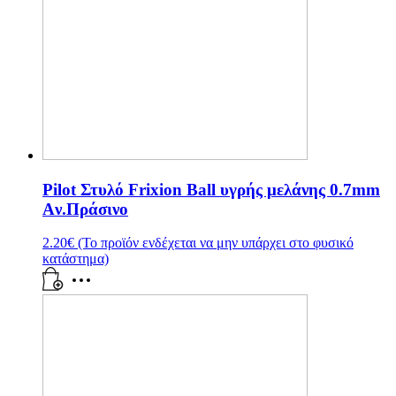
Pilot Στυλό Frixion Ball υγρής μελάνης 0.7mm
Aν.Πράσινο
2.20
€
(Το προϊόν ενδέχεται να μην υπάρχει στο φυσικό
κατάστημα)