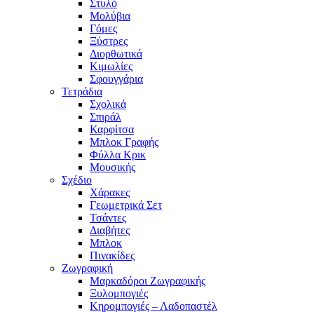
Στυλό
Μολύβια
Γόμες
Ξύστρες
Διορθωτικά
Κιμωλίες
Σφουγγάρια
Τετράδια
Σχολικά
Σπιράλ
Καρφίτσα
Μπλοκ Γραφής
Φύλλα Κρικ
Μουσικής
Σχέδιο
Χάρακες
Γεωμετρικά Σετ
Τσάντες
Διαβήτες
Μπλοκ
Πινακίδες
Ζωγραφική
Μαρκαδόροι Ζωγραφικής
Ξυλομπογιές
Κηρομπογιές – Λαδοπαστέλ