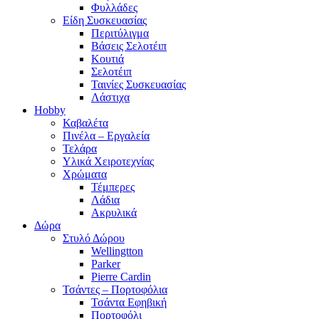
Φυλλάδες
Είδη Συσκευασίας
Περιτύλιγμα
Βάσεις Σελοτέιπ
Κουτιά
Σελοτέιπ
Ταινίες Συσκευασίας
Λάστιχα
Hobby
Καβαλέτα
Πινέλα – Εργαλεία
Τελάρα
Υλικά Χειροτεχνίας
Χρώματα
Τέμπερες
Λάδια
Ακρυλικά
Δώρα
Στυλό Δώρου
Wellingtton
Parker
Pierre Cardin
Τσάντες – Πορτοφόλια
Τσάντα Εφηβική
Πορτοφόλι