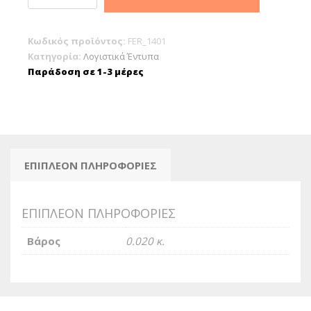
5χ12
(Λαχνών)
Κωδικός προϊόντος:
FER_1401
1-
Κατηγορία:
Λογιστικά Έντυπα
100
Παράδοση σε 1-3 μέρες
ποσότητα
ΕΠΙΠΛΈΟΝ ΠΛΗΡΟΦΟΡΊΕΣ
ΕΠΙΠΛΈΟΝ ΠΛΗΡΟΦΟΡΊΕΣ
Βάρος
0.020 κ.