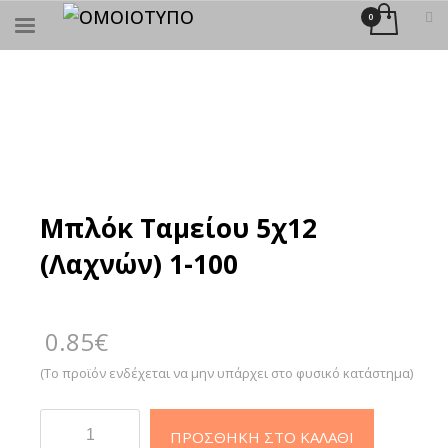
×
ΑΝΑΖΉΤΗΣΗ
Μπλόκ Ταμείου 5χ12
(Λαχνών) 1-100
0.85
€
(Το προϊόν ενδέχεται να μην υπάρχει στο φυσικό κατάστημα)
Μπλόκ
ΠΡΟΣΘΉΚΗ ΣΤΟ ΚΑΛΆΘΙ
Ταμείου