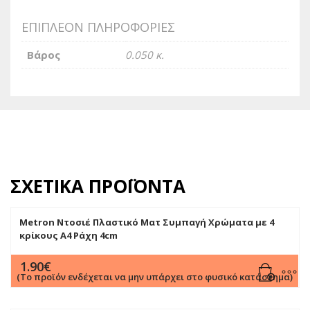
ΕΠΙΠΛΈΟΝ ΠΛΗΡΟΦΟΡΊΕΣ
Βάρος
0.050 κ.
ΣΧΕΤΙΚΆ ΠΡΟΪΌΝΤΑ
Metron Ντοσιέ Πλαστικό Ματ Συμπαγή Χρώματα με 4
κρίκους Α4 Ράχη 4cm
1.90
€
(Το προϊόν ενδέχεται να μην υπάρχει στο φυσικό κατάστημα)