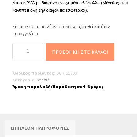
Ντοσίε PVC με διάφανο ενισχυμένο εξώφυλλο (Μέγεθος που
καλύπτει όλη την διαφάνεια εσωτερικά).
Σε απόθεμα (επιπλέον μπορεί να ζητηθεί κατόπιν
παραγγελίας)
Durable
ΠΡΟΣΘΉΚΗ ΣΤΟ ΚΑΛΆΘΙ
Ντοσιε
ελασμα
διάφανο
Κωδικός προϊόντος:
DUR_257001
εξώφυλλο
Κατηγορία:
Ντοσιέ
2570
Άμεση παραλαβή/Παράδοση σε 1-3 μέρες
Μαυρο
ποσότητα
ΕΠΙΠΛΈΟΝ ΠΛΗΡΟΦΟΡΊΕΣ