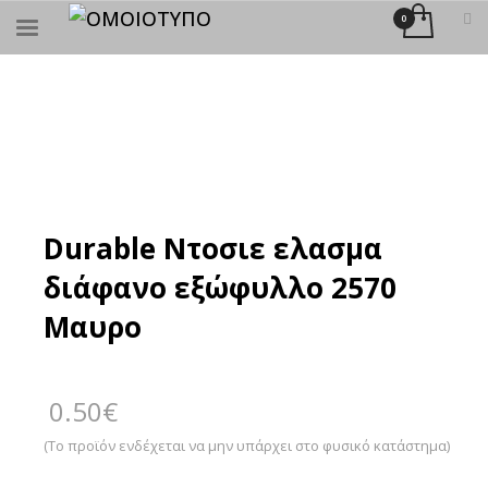
×
ΑΝΑΖΉΤΗΣΗ
Durable Ντοσιε ελασμα
διάφανο εξώφυλλο 2570
Μαυρο
0.50
€
(Το προϊόν ενδέχεται να μην υπάρχει στο φυσικό κατάστημα)