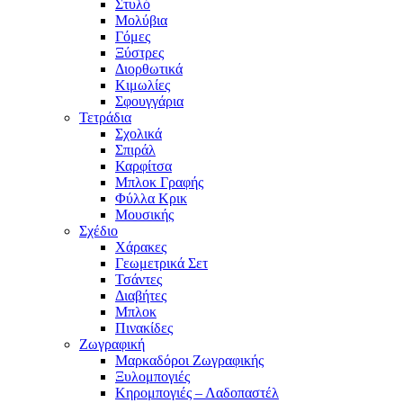
Στυλό
Μολύβια
Γόμες
Ξύστρες
Διορθωτικά
Κιμωλίες
Σφουγγάρια
Τετράδια
Σχολικά
Σπιράλ
Καρφίτσα
Μπλοκ Γραφής
Φύλλα Κρικ
Μουσικής
Σχέδιο
Χάρακες
Γεωμετρικά Σετ
Τσάντες
Διαβήτες
Μπλοκ
Πινακίδες
Ζωγραφική
Μαρκαδόροι Ζωγραφικής
Ξυλομπογιές
Κηρομπογιές – Λαδοπαστέλ