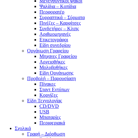
Μεγενθυντικοί Φακοί
Ψαλίδια – Κοπίδια
Περφορατέρ
Συρραπτικά – Σύρματα
Πινέζες – Καρφίτσες
Συνδετήρες – Κλιπς
Αριθμομηχανές
Ετικετογράφοι
Είδη συνεδρίου
Οργάνωση Γραφείου
Μηχανες Γραφείου
Αρχειοθήκες
Μολυβοθήκες
Είδη Οργάνωσης
Προβολή – Παρουσίαση
Πίνακες
Σταντ Εντύπων
Κορνίζες
Είδη Τεχνολογίας
CD/DVD
USB
Μπαταρίες
Περιφεριακά
Σχολικά
Γραφή – Διόρθωση