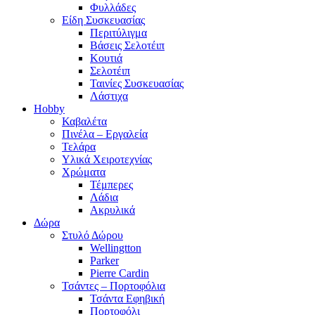
Φυλλάδες
Είδη Συσκευασίας
Περιτύλιγμα
Βάσεις Σελοτέιπ
Κουτιά
Σελοτέιπ
Ταινίες Συσκευασίας
Λάστιχα
Hobby
Καβαλέτα
Πινέλα – Εργαλεία
Τελάρα
Υλικά Χειροτεχνίας
Χρώματα
Τέμπερες
Λάδια
Ακρυλικά
Δώρα
Στυλό Δώρου
Wellingtton
Parker
Pierre Cardin
Τσάντες – Πορτοφόλια
Τσάντα Εφηβική
Πορτοφόλι