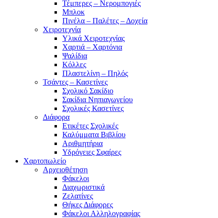
Τέμπερες – Νερομπογιές
Μπλοκ
Πινέλα – Παλέτες – Δοχεία
Χειροτεχνία
Υλικά Χειροτεχνίας
Χαρτιά – Χαρτόνια
Ψαλίδια
Κόλλες
Πλαστελίνη – Πηλός
Τσάντες – Κασετίνες
Σχολικό Σακίδιο
Σακίδια Νηπιαγωγείου
Σχολικές Κασετίνες
Διάφορα
Ετικέτες Σχολικές
Καλύμματα Βιβλίου
Αριθμητήρια
Υδρόγειες Σφαίρες
Χαρτοπωλείο
Αρχειοθέτηση
Φάκελοι
Διαχωριστικά
Ζελατίνες
Θήκες Διάφορες
Φάκελοι Αλληλογραφίας