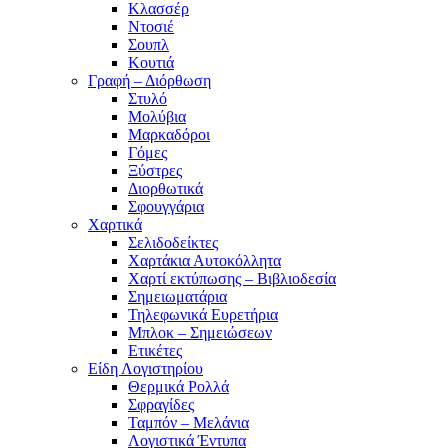
Κλασσέρ
Ντοσιέ
Σουπλ
Κουτιά
Γραφή – Διόρθωση
Στυλό
Μολύβια
Μαρκαδόροι
Γόμες
Ξύστρες
Διορθωτικά
Σφουγγάρια
Χαρτικά
Σελιδοδείκτες
Χαρτάκια Αυτοκόλλητα
Χαρτί εκτύπωσης – Βιβλιοδεσία
Σημειωματάρια
Τηλεφωνικά Ευρετήρια
Μπλοκ – Σημειώσεων
Ετικέτες
Είδη Λογιστηρίου
Θερμικά Ρολλά
Σφραγίδες
Ταμπόν – Μελάνια
Λογιστικά Έντυπα