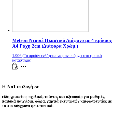
Metron Ντοσιέ Πλαστικό Διάφανο με 4 κρίκους
Α4 Ράχη 2cm (Διάφορα Χρώμ.)
1.90
€
(Το προϊόν ενδέχεται να μην υπάρχει στο φυσικό
κατάστημα)
Η Νο1 επιλογή σε
είδη γραφείου
,
σχολικά
,
τσάντες και αξεσουάρ για μαθητές
,
παιδικά παιχνίδια
,
δώρα
,
χαρτιά εκτυπωτών
και
φωτοτυπίες
με
τα πιο σύγχρονα φωτοτυπικά.