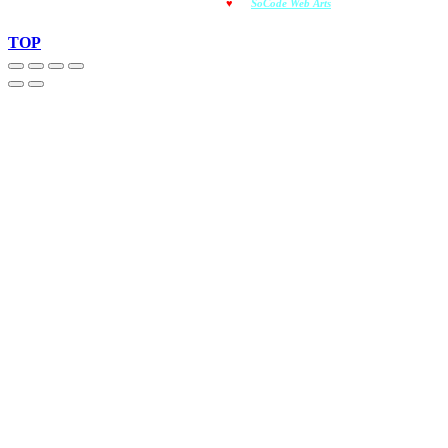
© OMOIOTYPO - Made with
♥
by
SoCode Web Arts
© 2022
TOP