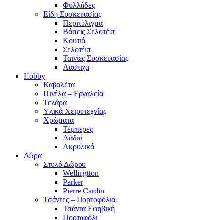
Φυλλάδες
Είδη Συσκευασίας
Περιτύλιγμα
Βάσεις Σελοτέιπ
Κουτιά
Σελοτέιπ
Ταινίες Συσκευασίας
Λάστιχα
Hobby
Καβαλέτα
Πινέλα – Εργαλεία
Τελάρα
Υλικά Χειροτεχνίας
Χρώματα
Τέμπερες
Λάδια
Ακρυλικά
Δώρα
Στυλό Δώρου
Wellingtton
Parker
Pierre Cardin
Τσάντες – Πορτοφόλια
Τσάντα Εφηβική
Πορτοφόλι