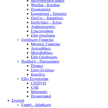
Μεγενθυντικοί Φακοί
Ψαλίδια – Κοπίδια
Περφορατέρ
Συρραπτικά – Σύρματα
Πινέζες – Καρφίτσες
Συνδετήρες – Κλιπς
Αριθμομηχανές
Ετικετογράφοι
Είδη συνεδρίου
Οργάνωση Γραφείου
Μηχανες Γραφείου
Αρχειοθήκες
Μολυβοθήκες
Είδη Οργάνωσης
Προβολή – Παρουσίαση
Πίνακες
Σταντ Εντύπων
Κορνίζες
Είδη Τεχνολογίας
CD/DVD
USB
Μπαταρίες
Περιφεριακά
Σχολικά
Γραφή – Διόρθωση