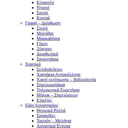
Κλασσέρ
Ντοσιέ
Σουπλ
Κουτιά
Γραφή – Διόρθωση
Στυλό
Μολύβια
Μαρκαδόροι
Γόμες
Ξύστρες
Διορθωτικά
Σφουγγάρια
Χαρτικά
Σελιδοδείκτες
Χαρτάκια Αυτοκόλλητα
Χαρτί εκτύπωσης – Βιβλιοδεσία
Σημειωματάρια
Τηλεφωνικά Ευρετήρια
Μπλοκ – Σημειώσεων
Ετικέτες
Είδη Λογιστηρίου
Θερμικά Ρολλά
Σφραγίδες
Ταμπόν – Μελάνια
Λογιστικά Έντυπα