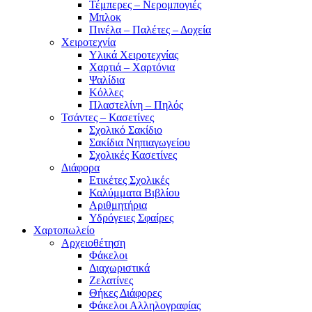
Τέμπερες – Νερομπογιές
Μπλοκ
Πινέλα – Παλέτες – Δοχεία
Χειροτεχνία
Υλικά Χειροτεχνίας
Χαρτιά – Χαρτόνια
Ψαλίδια
Κόλλες
Πλαστελίνη – Πηλός
Τσάντες – Κασετίνες
Σχολικό Σακίδιο
Σακίδια Νηπιαγωγείου
Σχολικές Κασετίνες
Διάφορα
Ετικέτες Σχολικές
Καλύμματα Βιβλίου
Αριθμητήρια
Υδρόγειες Σφαίρες
Χαρτοπωλείο
Αρχειοθέτηση
Φάκελοι
Διαχωριστικά
Ζελατίνες
Θήκες Διάφορες
Φάκελοι Αλληλογραφίας