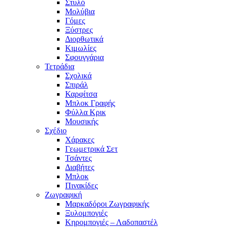
Στυλό
Μολύβια
Γόμες
Ξύστρες
Διορθωτικά
Κιμωλίες
Σφουγγάρια
Τετράδια
Σχολικά
Σπιράλ
Καρφίτσα
Μπλοκ Γραφής
Φύλλα Κρικ
Μουσικής
Σχέδιο
Χάρακες
Γεωμετρικά Σετ
Τσάντες
Διαβήτες
Μπλοκ
Πινακίδες
Ζωγραφική
Μαρκαδόροι Ζωγραφικής
Ξυλομπογιές
Κηρομπογιές – Λαδοπαστέλ