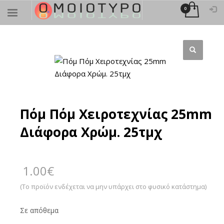
×
ΑΝΑΖΉΤΗΣΗ
Πόμ Πόμ Χειροτεχνίας 25mm
Διάφορα Χρώμ. 25τμχ
1.00
€
(Το προϊόν ενδέχεται να μην υπάρχει στο φυσικό κατάστημα)
Σε απόθεμα