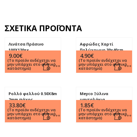
ΣΧΕΤΙΚΆ ΠΡΟΪΌΝΤΑ
Λινάτσα Πράσινο
Αφρώδες Χαρτί
100Χ130εκ
Πολύχρωμο 30x40cm
9.00
€
4.90
€
πάχος 2mm (πακέτο10
(Το προϊόν ενδέχεται να
(Το προϊόν ενδέχεται να
φύλλα)
μην υπάρχει στο φυσικό
μην υπάρχει στο φυσικό
κατάστημα)
κατάστημα)
Ρολλό φελλού 0.50Χ8m
Meyco Ξύλινα
2mm πάχος
μανταλάκια
33.80
€
1.85
€
χειροτεχνίας μινι
(Το προϊόν ενδέχεται να
(Το προϊόν ενδέχεται να
(Σετ25τεμ)
μην υπάρχει στο φυσικό
μην υπάρχει στο φυσικό
κατάστημα)
κατάστημα)