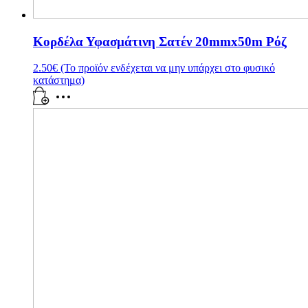
Κορδέλα Υφασμάτινη Σατέν 20mmx50m Ρόζ
2.50
€
(Το προϊόν ενδέχεται να μην υπάρχει στο φυσικό
κατάστημα)