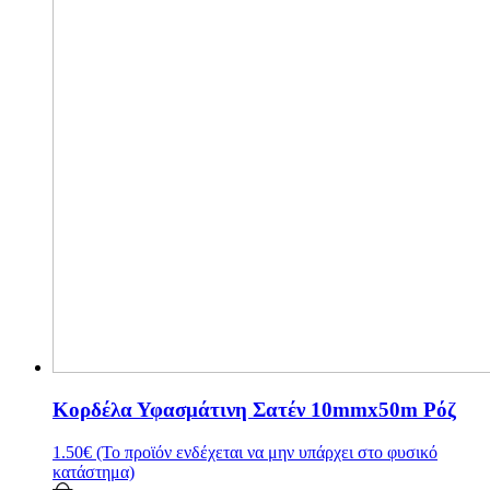
Κορδέλα Υφασμάτινη Σατέν 10mmx50m Ρόζ
1.50
€
(Το προϊόν ενδέχεται να μην υπάρχει στο φυσικό
κατάστημα)