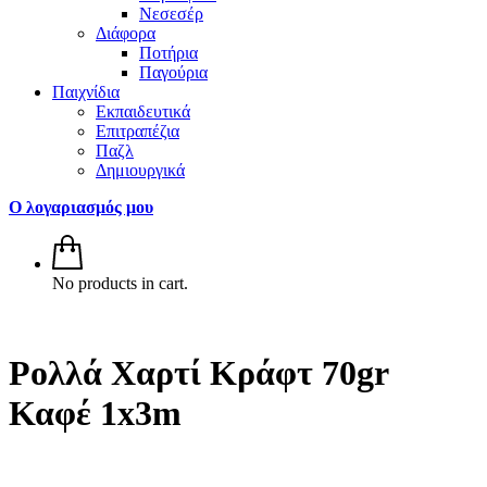
Νεσεσέρ
Διάφορα
Ποτήρια
Παγούρια
Παιχνίδια
Εκπαιδευτικά
Επιτραπέζια
Παζλ
Δημιουργικά
Ο λογαριασμός μου
No products in cart.
Ρολλά Χαρτί Κράφτ 70gr
Καφέ 1x3m