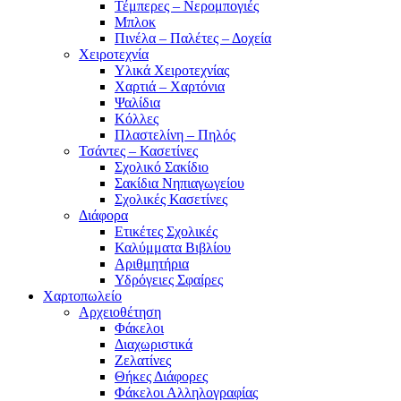
Τέμπερες – Νερομπογιές
Μπλοκ
Πινέλα – Παλέτες – Δοχεία
Χειροτεχνία
Υλικά Χειροτεχνίας
Χαρτιά – Χαρτόνια
Ψαλίδια
Κόλλες
Πλαστελίνη – Πηλός
Τσάντες – Κασετίνες
Σχολικό Σακίδιο
Σακίδια Νηπιαγωγείου
Σχολικές Κασετίνες
Διάφορα
Ετικέτες Σχολικές
Καλύμματα Βιβλίου
Αριθμητήρια
Υδρόγειες Σφαίρες
Χαρτοπωλείο
Αρχειοθέτηση
Φάκελοι
Διαχωριστικά
Ζελατίνες
Θήκες Διάφορες
Φάκελοι Αλληλογραφίας