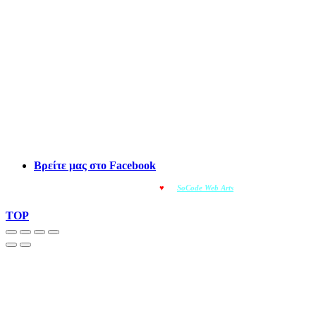
Βρείτε μας στο Facebook
© OMOIOTYPO - Made with
♥
by
SoCode Web Arts
© 2022
TOP