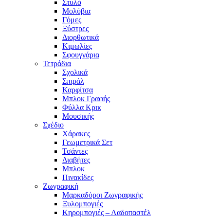
Στυλό
Μολύβια
Γόμες
Ξύστρες
Διορθωτικά
Κιμωλίες
Σφουγγάρια
Τετράδια
Σχολικά
Σπιράλ
Καρφίτσα
Μπλοκ Γραφής
Φύλλα Κρικ
Μουσικής
Σχέδιο
Χάρακες
Γεωμετρικά Σετ
Τσάντες
Διαβήτες
Μπλοκ
Πινακίδες
Ζωγραφική
Μαρκαδόροι Ζωγραφικής
Ξυλομπογιές
Κηρομπογιές – Λαδοπαστέλ