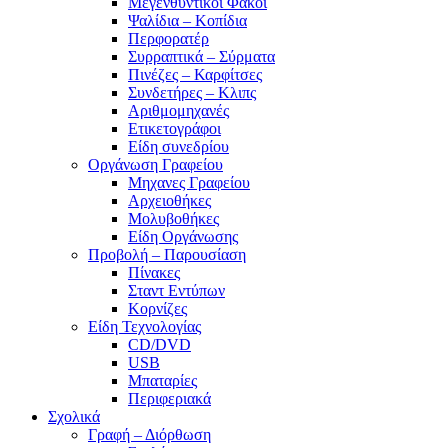
Μεγενθυντικοί Φακοί
Ψαλίδια – Κοπίδια
Περφορατέρ
Συρραπτικά – Σύρματα
Πινέζες – Καρφίτσες
Συνδετήρες – Κλιπς
Αριθμομηχανές
Ετικετογράφοι
Είδη συνεδρίου
Οργάνωση Γραφείου
Μηχανες Γραφείου
Αρχειοθήκες
Μολυβοθήκες
Είδη Οργάνωσης
Προβολή – Παρουσίαση
Πίνακες
Σταντ Εντύπων
Κορνίζες
Είδη Τεχνολογίας
CD/DVD
USB
Μπαταρίες
Περιφεριακά
Σχολικά
Γραφή – Διόρθωση