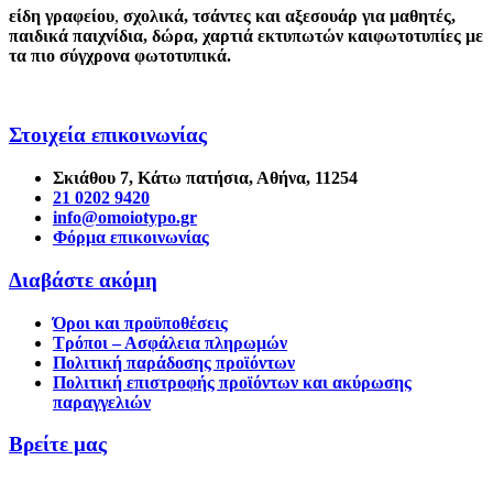
είδη γραφείου
,
σχολικά
,
τσάντες και αξεσουάρ για μαθητές
,
παιδικά παιχνίδια
,
δώρα
,
χαρτιά εκτυπωτών
και
φωτοτυπίες
με
τα πιο σύγχρονα φωτοτυπικά.
Στοιχεία επικοινωνίας
Σκιάθου 7, Κάτω πατήσια, Αθήνα, 11254
21 0202 9420
info@omoiotypo.gr
Φόρμα επικοινωνίας
Διαβάστε ακόμη
Όροι και προϋποθέσεις
Τρόποι – Ασφάλεια πληρωμών
Πολιτική παράδοσης προϊόντων
Πολιτική επιστροφής προϊόντων και ακύρωσης
παραγγελιών
Βρείτε μας