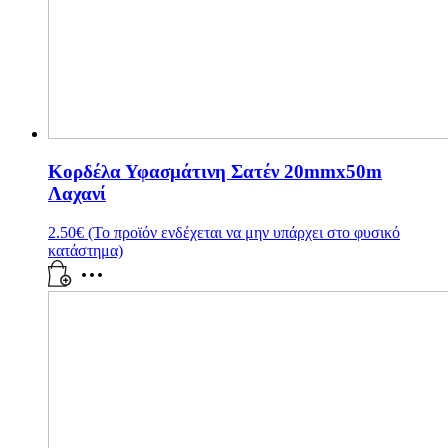
Κορδέλα Υφασμάτινη Σατέν 20mmx50m
Λαχανί
2.50
€
(Το προϊόν ενδέχεται να μην υπάρχει στο φυσικό
κατάστημα)