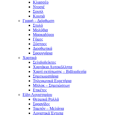
Κλασσέρ
Ντοσιέ
Σουπλ
Κουτιά
Γραφή – Διόρθωση
Στυλό
Μολύβια
Μαρκαδόροι
Γόμες
Ξύστρες
Διορθωτικά
Σφουγγάρια
Χαρτικά
Σελιδοδείκτες
Χαρτάκια Αυτοκόλλητα
Χαρτί εκτύπωσης – Βιβλιοδεσία
Σημειωματάρια
Τηλεφωνικά Ευρετήρια
Μπλοκ – Σημειώσεων
Ετικέτες
Είδη Λογιστηρίου
Θερμικά Ρολλά
Σφραγίδες
Ταμπόν – Μελάνια
Λογιστικά Έντυπα