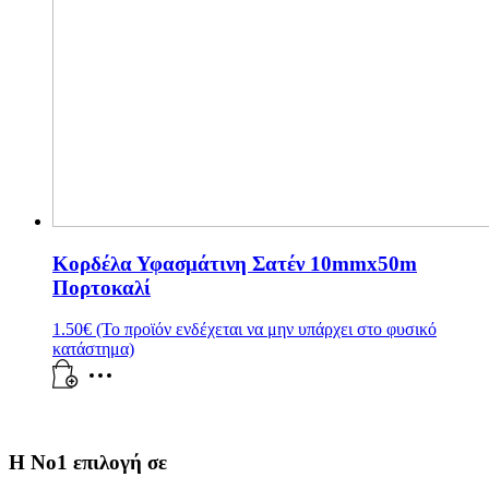
Κορδέλα Υφασμάτινη Σατέν 10mmx50m
Πορτοκαλί
1.50
€
(Το προϊόν ενδέχεται να μην υπάρχει στο φυσικό
κατάστημα)
Η Νο1 επιλογή σε