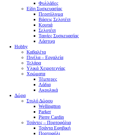
Φυλλάδες
Είδη Συσκευασίας
Περιτύλιγμα
Βάσεις Σελοτέιπ
Κουτιά
Σελοτέιπ
Ταινίες Συσκευασίας
Λάστιχα
Hobby
Καβαλέτα
Πινέλα – Εργαλεία
Τελάρα
Υλικά Χειροτεχνίας
Χρώματα
Τέμπερες
Λάδια
Ακρυλικά
Δώρα
Στυλό Δώρου
Wellingtton
Parker
Pierre Cardin
Τσάντες – Πορτοφόλια
Τσάντα Εφηβική
Πορτοφόλι