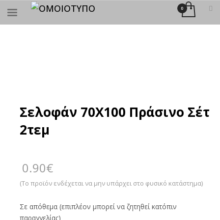
×
ΑΝΑΖΉΤΗΣΗ
Σελοφάν 70Χ100 Πράσινο Σέτ
2τεμ
0.90
€
(Το προϊόν ενδέχεται να μην υπάρχει στο φυσικό κατάστημα)
Σε απόθεμα (επιπλέον μπορεί να ζητηθεί κατόπιν
παραγγελίας)