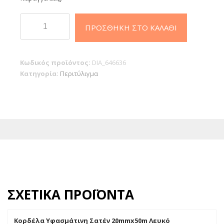
Σελοφάν
ΠΡΟΣΘΉΚΗ ΣΤΟ ΚΑΛΆΘΙ
70Χ100
Πράσινο
Σέτ
Κωδικός προϊόντος:
DIA_646636
2τεμ
Κατηγορία:
Περιτύλιγμα
ποσότητα
ΣΧΕΤΙΚΆ ΠΡΟΪΌΝΤΑ
Κορδέλα Υφασμάτινη Σατέν 20mmx50m Λευκό