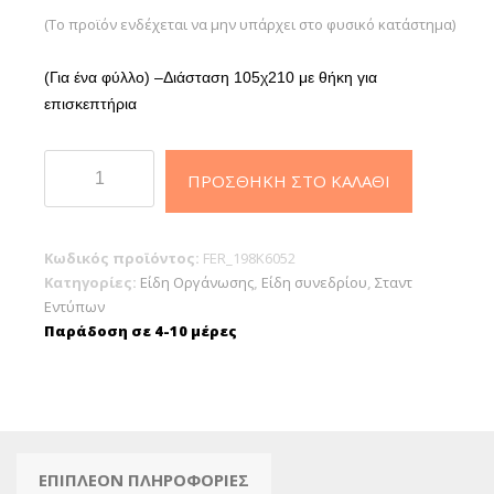
(Το προϊόν ενδέχεται να μην υπάρχει στο φυσικό κατάστημα)
(Για ένα φύλλο) –
Διάσταση 105χ210 με θήκη για
επισκεπτήρια
Θήκη
ΠΡΟΣΘΉΚΗ ΣΤΟ ΚΑΛΆΘΙ
πλεξιγκλάς
μονή
με
Κωδικός προϊόντος:
FER_198K6052
βάση
Κατηγορίες:
Είδη Οργάνωσης
,
Είδη συνεδρίου
,
Σταντ
με
Εντύπων
θήκη
Παράδοση σε 4-10 μέρες
επισκεπτηρίων
(105cm
x
210cm)
ποσότητα
ΕΠΙΠΛΈΟΝ ΠΛΗΡΟΦΟΡΊΕΣ