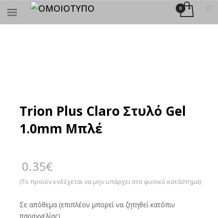
×
ΑΝΑΖΉΤΗΣΗ
Trion Plus Claro Στυλό Gel
1.0mm Μπλέ
0.35
€
(Το προϊόν ενδέχεται να μην υπάρχει στο φυσικό κατάστημα)
Σε απόθεμα (επιπλέον μπορεί να ζητηθεί κατόπιν
παραγγελίας)