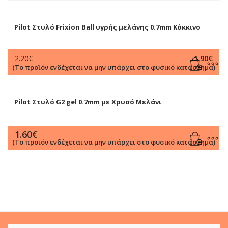
Pilot Στυλό Frixion Ball υγρής μελάνης 0.7mm Κόκκινο
Original
Η
2.20
€
1.90
€
price
τρέχουσα
(Το προϊόν ενδέχεται να μην υπάρχει στο φυσικό κατάστημα)
was:
τιμή
2.20€.
είναι:
1.90€.
Pilot Στυλό G2 gel 0.7mm με Χρυσό Mελάνι
1.60
€
(Το προϊόν ενδέχεται να μην υπάρχει στο φυσικό κατάστημα)