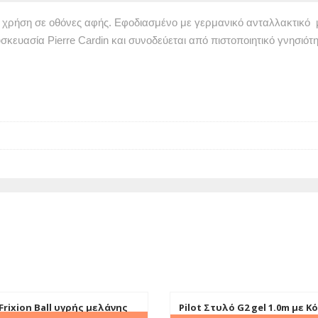
α χρήση σε οθόνες αφής. Εφοδιασμένο με γερμανικό ανταλλακτικό 
κευασία Pierre Cardin και συνοδεύεται από πιστοποιητικό γνησιότη
Frixion Ball υγρής μελάνης
Pilot Στυλό G2 gel 1.0m με Κ