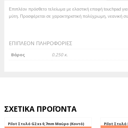
Επιπλέον πρόσθετο τελείωμα με ελαστική επαφή touchpad γι
μύτη. Προσφέρεται σε χαρακτηριστική πολύχρωμη, νεανική συσ
ΕΠΙΠΛΈΟΝ ΠΛΗΡΟΦΟΡΊΕΣ
Βάρος
0.250 κ.
ΣΧΕΤΙΚΆ ΠΡΟΪΌΝΤΑ
Pilot Στυλό G2 xs 0,7mm Μαύρο (Κοντό)
Pilot Στυλό 