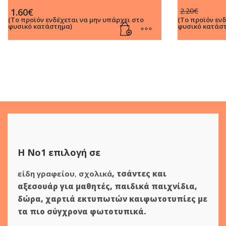
0.7mm Μαύ
Orig
Η
1.60
€
2.20
€
pric
τρέ
(Το προϊόν ενδέχεται να μην υπάρχει στο
(Το προϊόν εν
φυσικό κατάστημα)
φυσικό κατάσ
was
τιμ
2.20
είνα
1.90
Η Νο1 επιλογή σε
είδη γραφείου
,
σχολικά
,
τσάντες και
αξεσουάρ για μαθητές
,
παιδικά παιχνίδια
,
δώρα
,
χαρτιά εκτυπωτών
και
φωτοτυπίες
με
τα πιο σύγχρονα φωτοτυπικά.