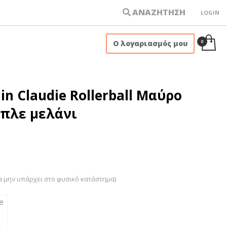
ΑΝΑΖΗΤΗΣΗ
LOGIN
×
Ο λογαριασμός μου
din Claudie Rollerball Μαύρο
μπλε μελάνι
α μην υπάρχει στο φυσικό κατάστημα)