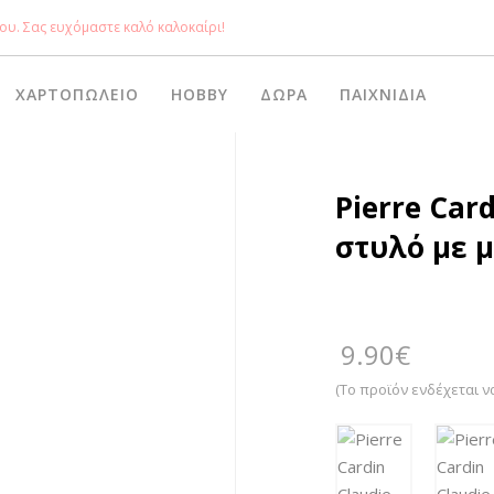
ου. Σας ευχόμαστε καλό καλοκαίρι!
ΧΑΡΤΟΠΩΛΕΊΟ
HOBBY
ΔΏΡΑ
ΠΑΙΧΝΊΔΙΑ
Pierre Car
στυλό με 
9.90
€
(Το προϊόν ενδέχεται ν