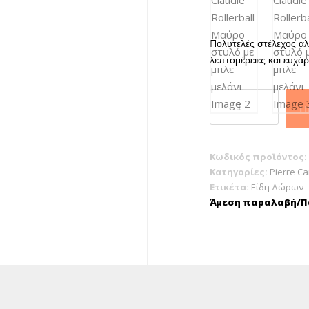
Πολυτελές στέλεχος α
λεπτομέρειες και ευχά
Pierre
Π
Cardin
Claudie
Rollerball
Κωδικός προϊόντος:
Μαύρο
Κατηγορίες:
Pierre Ca
στυλό
Ετικέτα:
Είδη Δώρων
με
Άμεση παραλαβή/Πα
μπλε
μελάνι
ποσότητα