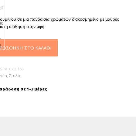
λουμινίου σε μια πανδαισία χρωμάτων διακοσμημένο με μαύρες
ριστη αίσθηση στην αφή.
ΡΟΣΘΉΚΗ ΣΤΟ ΚΑΛΆΘΙ
SPA_0.62.163
rdin
,
Στυλό
ράδοση σε 1-3 μέρες