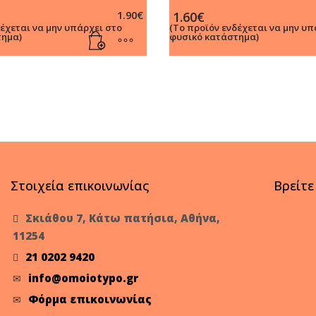
ρος
Mελάνι
inal
1.90
€
1.60
€
e
χουσα
δέχεται να μην υπάρχει στο
(Το προϊόν ενδέχεται να μην υπ
τημα)
:
ή
φυσικό κατάστημα)
€.
ι:
€.
Στοιχεία επικοινωνίας
Βρείτε
Σκιάθου 7, Κάτω πατήσια, Αθήνα,
11254
21 0202 9420
info@omoiotypo.gr
Φόρμα επικοινωνίας