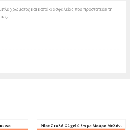
μπλε χρώματος και καπάκι ασφαλείας που προστατεύει τη
τας.
όκκινο
Pilot Στυλό G2 gel 0.5m με Μαύρο Mελάνι