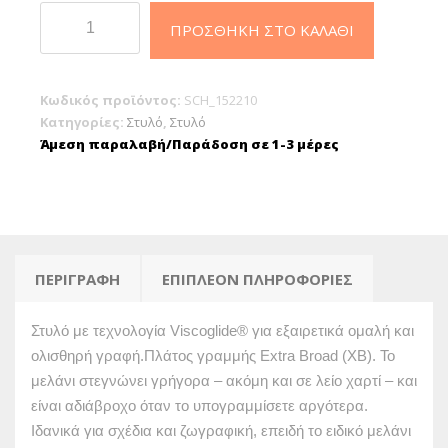
Schneider
ΠΡΟΣΘΉΚΗ ΣΤΟ ΚΑΛΆΘΙ
Slider
Edge
XB
Κωδικός προϊόντος:
SCH_152210
στυλό
Κατηγορίες:
Στυλό
,
Στυλό
Ballpoint
Άμεση παραλαβή/Παράδοση σε 1-3 μέρες
Light
Blue
ποσότητα
ΠΕΡΙΓΡΑΦΉ
ΕΠΙΠΛΈΟΝ ΠΛΗΡΟΦΟΡΊΕΣ
Στυλό με τεχνολογία Viscoglide® για εξαιρετικά ομαλή και
ολισθηρή γραφή.Πλάτος γραμμής Extra Broad (XB). Το
μελάνι στεγνώνει γρήγορα – ακόμη και σε λείο χαρτί – και
είναι αδιάβροχο όταν το υπογραμμίσετε αργότερα.
Ιδανικά για σχέδια και ζωγραφική, επειδή το ειδικό μελάνι