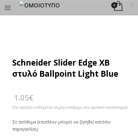
×
ΑΝΑΖΉΤΗΣΗ
Schneider Slider Edge XB
στυλό Ballpoint Light Blue
1.05
€
(Το προϊόν ενδέχεται να μην υπάρχει στο φυσικό κατάστημα)
Σε απόθεμα (επιπλέον μπορεί να ζητηθεί κατόπιν
παραγγελίας)