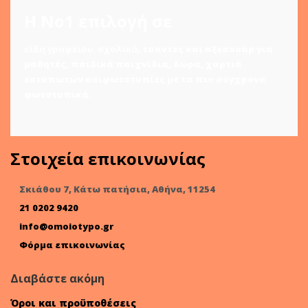
Η Νο1 επιλογή σε
είδη γραφείου
,
σχολικά
,
τσάντες και αξεσουάρ για
μαθητές
,
παιδικά παιχνίδια
,
δώρα
,
χαρτιά
εκτυπωτών
και
φωτοτυπίες
με τα πιο σύγχρονα
φωτοτυπικά.
Στοιχεία επικοινωνίας
Σκιάθου 7, Κάτω πατήσια, Αθήνα, 11254
21 0202 9420
info@omoiotypo.gr
Φόρμα επικοινωνίας
Διαβάστε ακόμη
Όροι και προϋποθέσεις