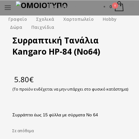
Ο λογαριασμός μου
0
×
ΑΝΑΖΉΤΗΣΗ
Γραφείο
Σχολικά
Χαρτοπωλείο
Hobby
Δώρα
Παιχνίδια
Συρραπτική Τανάλια
Kangaro HP-84 (No64)
5.80
€
(Το προϊόν ενδέχεται να μην υπάρχει στο φυσικό κατάστημα)
Συρράπτει έως 15 φύλλα με σύρματα No 64
Σε απόθεμα