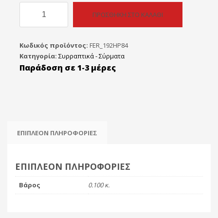
Συρραπτική
ΠΡΟΣΘΉΚΗ ΣΤΟ ΚΑΛΆΘΙ
Τανάλια
Kangaro
HP-
Κωδικός προϊόντος:
FER_192HP84
84
Κατηγορία:
Συρραπτικά - Σύρματα
(No64)
Παράδοση σε 1-3 μέρες
ποσότητα
ΕΠΙΠΛΈΟΝ ΠΛΗΡΟΦΟΡΊΕΣ
ΕΠΙΠΛΈΟΝ ΠΛΗΡΟΦΟΡΊΕΣ
Βάρος
0.100 κ.