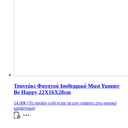
Τσαντάκι Φαγητού Ισοθερμικό Must Yummy
Be Happy 22X16X28cm
14.00
€
(Το προϊόν ενδέχεται να μην υπάρχει στο φυσικό
κατάστημα)