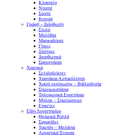
Κλασσέρ
Ντοσιέ
Σουπλ
Κουτιά
Γραφή – Διόρθωση
Στυλό
Μολύβια
Μαρκαδόροι
Γόμες
Ξύστρες
Διορθωτικά
Σφουγγάρια
Χαρτικά
Σελιδοδείκτες
Χαρτάκια Αυτοκόλλητα
Χαρτί εκτύπωσης – Βιβλιοδεσία
Σημειωματάρια
Τηλεφωνικά Ευρετήρια
Μπλοκ – Σημειώσεων
Ετικέτες
Είδη Λογιστηρίου
Θερμικά Ρολλά
Σφραγίδες
Ταμπόν – Μελάνια
Λογιστικά Έντυπα