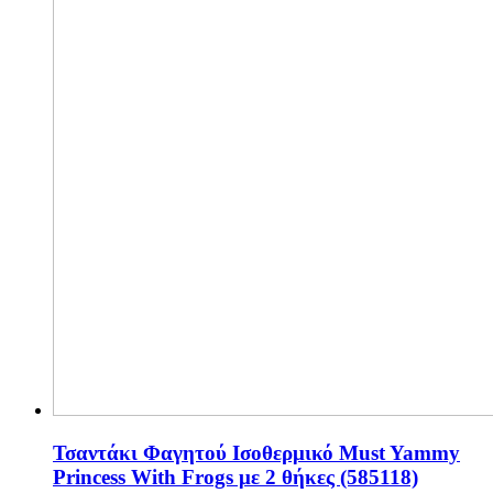
Τσαντάκι Φαγητού Ισοθερμικό Must Yammy
Princess With Frogs με 2 θήκες (585118)