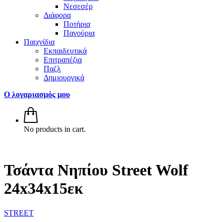
Νεσεσέρ
Διάφορα
Ποτήρια
Παγούρια
Παιχνίδια
Εκπαιδευτικά
Επιτραπέζια
Παζλ
Δημιουργικά
Ο λογαριασμός μου
No products in cart.
Τσάντα Νηπίου Street Wolf
24x34x15εκ
STREET