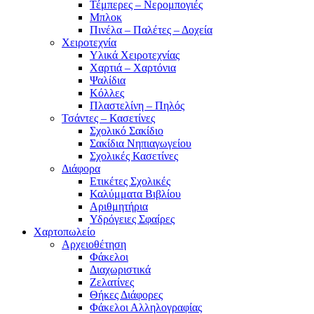
Τέμπερες – Νερομπογιές
Μπλοκ
Πινέλα – Παλέτες – Δοχεία
Χειροτεχνία
Υλικά Χειροτεχνίας
Χαρτιά – Χαρτόνια
Ψαλίδια
Κόλλες
Πλαστελίνη – Πηλός
Τσάντες – Κασετίνες
Σχολικό Σακίδιο
Σακίδια Νηπιαγωγείου
Σχολικές Κασετίνες
Διάφορα
Ετικέτες Σχολικές
Καλύμματα Βιβλίου
Αριθμητήρια
Υδρόγειες Σφαίρες
Χαρτοπωλείο
Αρχειοθέτηση
Φάκελοι
Διαχωριστικά
Ζελατίνες
Θήκες Διάφορες
Φάκελοι Αλληλογραφίας