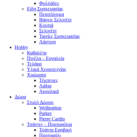
Φυλλάδες
Είδη Συσκευασίας
Περιτύλιγμα
Βάσεις Σελοτέιπ
Κουτιά
Σελοτέιπ
Ταινίες Συσκευασίας
Λάστιχα
Hobby
Καβαλέτα
Πινέλα – Εργαλεία
Τελάρα
Υλικά Χειροτεχνίας
Χρώματα
Τέμπερες
Λάδια
Ακρυλικά
Δώρα
Στυλό Δώρου
Wellingtton
Parker
Pierre Cardin
Τσάντες – Πορτοφόλια
Τσάντα Εφηβική
Πορτοφόλι