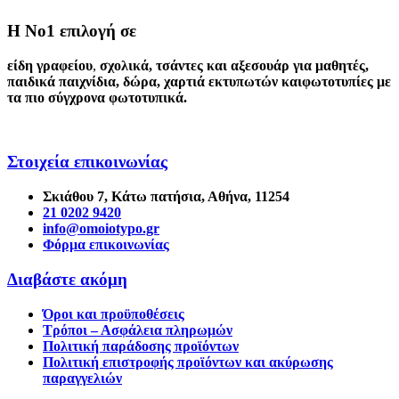
Η Νο1 επιλογή σε
είδη γραφείου
,
σχολικά
,
τσάντες και αξεσουάρ για μαθητές
,
παιδικά παιχνίδια
,
δώρα
,
χαρτιά εκτυπωτών
και
φωτοτυπίες
με
τα πιο σύγχρονα φωτοτυπικά.
Στοιχεία επικοινωνίας
Σκιάθου 7, Κάτω πατήσια, Αθήνα, 11254
21 0202 9420
info@omoiotypo.gr
Φόρμα επικοινωνίας
Διαβάστε ακόμη
Όροι και προϋποθέσεις
Τρόποι – Ασφάλεια πληρωμών
Πολιτική παράδοσης προϊόντων
Πολιτική επιστροφής προϊόντων και ακύρωσης
παραγγελιών