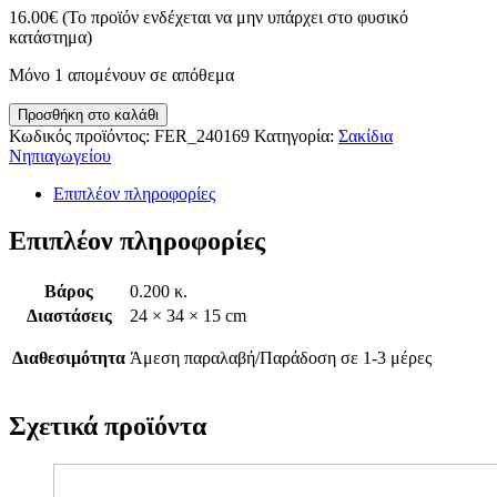
16.00
€
(Το προϊόν ενδέχεται να μην υπάρχει στο φυσικό
κατάστημα)
Μόνο 1 απομένουν σε απόθεμα
Τσάντα
Προσθήκη στο καλάθι
Νηπίου
Κωδικός προϊόντος:
FER_240169
Κατηγορία:
Σακίδια
Street
Νηπιαγωγείου
Wolf
24x34x15εκ
Επιπλέον πληροφορίες
ποσότητα
Επιπλέον πληροφορίες
Βάρος
0.200 κ.
Διαστάσεις
24 × 34 × 15 cm
Διαθεσιμότητα
Άμεση παραλαβή/Παράδοση σε 1-3 μέρες
Σχετικά προϊόντα