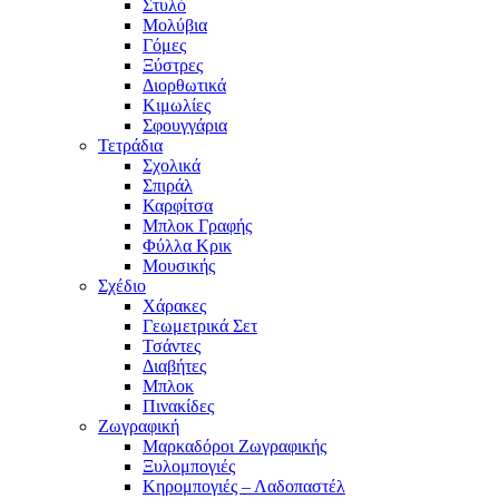
Στυλό
Μολύβια
Γόμες
Ξύστρες
Διορθωτικά
Κιμωλίες
Σφουγγάρια
Τετράδια
Σχολικά
Σπιράλ
Καρφίτσα
Μπλοκ Γραφής
Φύλλα Κρικ
Μουσικής
Σχέδιο
Χάρακες
Γεωμετρικά Σετ
Τσάντες
Διαβήτες
Μπλοκ
Πινακίδες
Ζωγραφική
Μαρκαδόροι Ζωγραφικής
Ξυλομπογιές
Κηρομπογιές – Λαδοπαστέλ