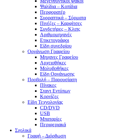
Μεγενθυντικοί Φακοί
Ψαλίδια – Κοπίδια
Περφορατέρ
Συρραπτικά – Σύρματα
Πινέζες – Καρφίτσες
Συνδετήρες – Κλιπς
Αριθμομηχανές
Ετικετογράφοι
Είδη συνεδρίου
Οργάνωση Γραφείου
Μηχανες Γραφείου
Αρχειοθήκες
Μολυβοθήκες
Είδη Οργάνωσης
Προβολή – Παρουσίαση
Πίνακες
Σταντ Εντύπων
Κορνίζες
Είδη Τεχνολογίας
CD/DVD
USB
Μπαταρίες
Περιφεριακά
Σχολικά
Γραφή – Διόρθωση