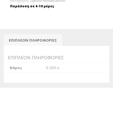
Κατηγορία:
Σακίδια Νηπιαγωγείου
ποσότητα
Παράδοση σε 4-10 μέρες
ΕΠΙΠΛΈΟΝ ΠΛΗΡΟΦΟΡΊΕΣ
ΕΠΙΠΛΈΟΝ ΠΛΗΡΟΦΟΡΊΕΣ
Βάρος
0.300 κ.