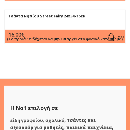
Τσάντα Νηπίου Street Fairy 24x34x15εκ
16.00
€
(Το προϊόν ενδέχεται να μην υπάρχει στο φυσικό κατάστημα)
Η Νο1 επιλογή σε
είδη γραφείου
,
σχολικά
,
τσάντες και
αξεσουάρ για μαθητές
,
παιδικά παιχνίδια
,