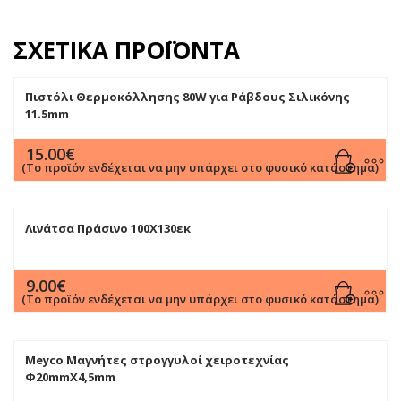
ΣΧΕΤΙΚΆ ΠΡΟΪΌΝΤΑ
Πιστόλι Θερμοκόλλησης 80W για Ράβδους Σιλικόνης
11.5mm
15.00
€
(Το προϊόν ενδέχεται να μην υπάρχει στο φυσικό κατάστημα)
Λινάτσα Πράσινο 100Χ130εκ
9.00
€
(Το προϊόν ενδέχεται να μην υπάρχει στο φυσικό κατάστημα)
Meyco Μαγνήτες στρογγυλοί χειροτεχνίας
Φ20mmX4,5mm