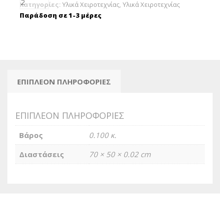
πάχος
Κατηγορίες:
Υλικά Χειροτεχνίας
,
Υλικά Χειροτεχνίας
2,5mm
Παράδοση σε 1-3 μέρες
-
Καφέ
ποσότητα
ΕΠΙΠΛΈΟΝ ΠΛΗΡΟΦΟΡΊΕΣ
ΕΠΙΠΛΈΟΝ ΠΛΗΡΟΦΟΡΊΕΣ
Βάρος
0.100 κ.
Διαστάσεις
70 × 50 × 0.02 cm