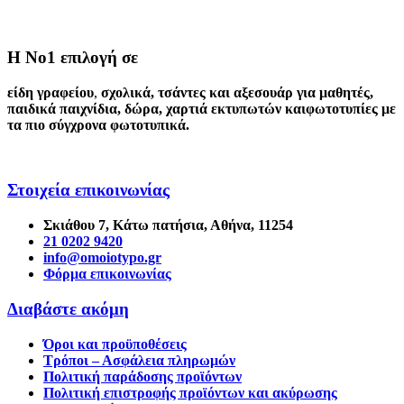
Η Νο1 επιλογή σε
είδη γραφείου
,
σχολικά
,
τσάντες και αξεσουάρ για μαθητές
,
παιδικά παιχνίδια
,
δώρα
,
χαρτιά εκτυπωτών
και
φωτοτυπίες
με
τα πιο σύγχρονα φωτοτυπικά.
Στοιχεία επικοινωνίας
Σκιάθου 7, Κάτω πατήσια, Αθήνα, 11254
21 0202 9420
info@omoiotypo.gr
Φόρμα επικοινωνίας
Διαβάστε ακόμη
Όροι και προϋποθέσεις
Τρόποι – Ασφάλεια πληρωμών
Πολιτική παράδοσης προϊόντων
Πολιτική επιστροφής προϊόντων και ακύρωσης