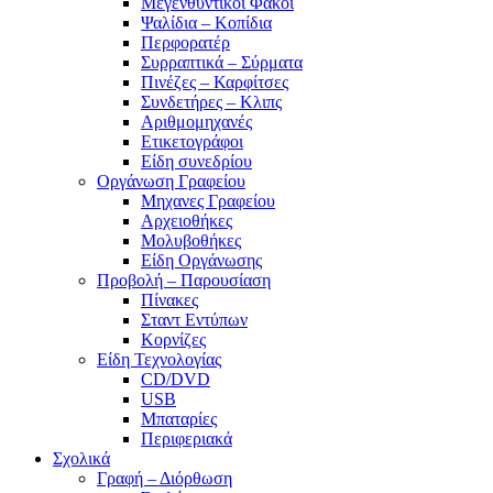
Μεγενθυντικοί Φακοί
Ψαλίδια – Κοπίδια
Περφορατέρ
Συρραπτικά – Σύρματα
Πινέζες – Καρφίτσες
Συνδετήρες – Κλιπς
Αριθμομηχανές
Ετικετογράφοι
Είδη συνεδρίου
Οργάνωση Γραφείου
Μηχανες Γραφείου
Αρχειοθήκες
Μολυβοθήκες
Είδη Οργάνωσης
Προβολή – Παρουσίαση
Πίνακες
Σταντ Εντύπων
Κορνίζες
Είδη Τεχνολογίας
CD/DVD
USB
Μπαταρίες
Περιφεριακά
Σχολικά
Γραφή – Διόρθωση