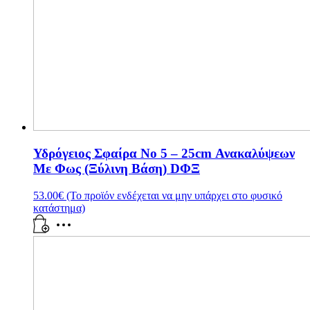
Υδρόγειος Σφαίρα Νο 5 – 25cm Ανακαλύψεων
Με Φως (Ξύλινη Βάση) DΦΞ
53.00
€
(Το προϊόν ενδέχεται να μην υπάρχει στο φυσικό
κατάστημα)