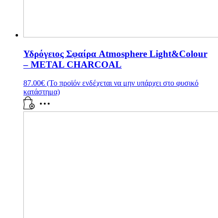
Υδρόγειος Σφαίρα Atmosphere Light&Colour
– METAL CHARCOAL
87.00
€
(Το προϊόν ενδέχεται να μην υπάρχει στο φυσικό
κατάστημα)