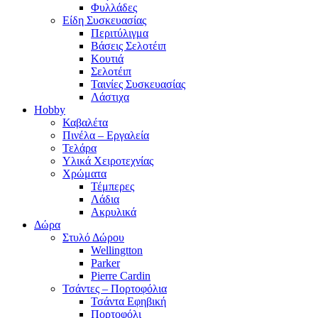
Φυλλάδες
Είδη Συσκευασίας
Περιτύλιγμα
Βάσεις Σελοτέιπ
Κουτιά
Σελοτέιπ
Ταινίες Συσκευασίας
Λάστιχα
Hobby
Καβαλέτα
Πινέλα – Εργαλεία
Τελάρα
Υλικά Χειροτεχνίας
Χρώματα
Τέμπερες
Λάδια
Ακρυλικά
Δώρα
Στυλό Δώρου
Wellingtton
Parker
Pierre Cardin
Τσάντες – Πορτοφόλια
Τσάντα Εφηβική
Πορτοφόλι