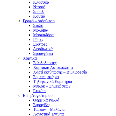
Κλασσέρ
Ντοσιέ
Σουπλ
Κουτιά
Γραφή – Διόρθωση
Στυλό
Μολύβια
Μαρκαδόροι
Γόμες
Ξύστρες
Διορθωτικά
Σφουγγάρια
Χαρτικά
Σελιδοδείκτες
Χαρτάκια Αυτοκόλλητα
Χαρτί εκτύπωσης – Βιβλιοδεσία
Σημειωματάρια
Τηλεφωνικά Ευρετήρια
Μπλοκ – Σημειώσεων
Ετικέτες
Είδη Λογιστηρίου
Θερμικά Ρολλά
Σφραγίδες
Ταμπόν – Μελάνια
Λογιστικά Έντυπα