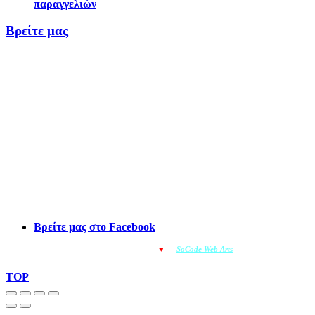
παραγγελιών
Βρείτε μας
Βρείτε μας στο Facebook
© OMOIOTYPO - Made with
♥
by
SoCode Web Arts
© 2022
TOP