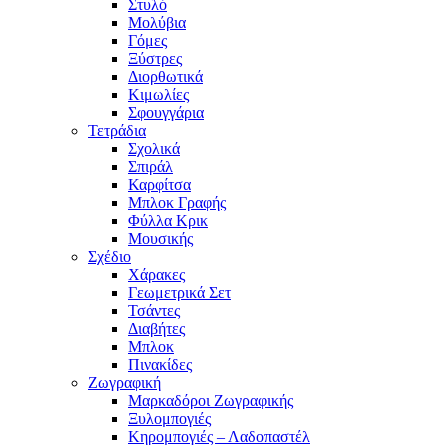
Στυλό
Μολύβια
Γόμες
Ξύστρες
Διορθωτικά
Κιμωλίες
Σφουγγάρια
Τετράδια
Σχολικά
Σπιράλ
Καρφίτσα
Μπλοκ Γραφής
Φύλλα Κρικ
Μουσικής
Σχέδιο
Χάρακες
Γεωμετρικά Σετ
Τσάντες
Διαβήτες
Μπλοκ
Πινακίδες
Ζωγραφική
Μαρκαδόροι Ζωγραφικής
Ξυλομπογιές
Κηρομπογιές – Λαδοπαστέλ