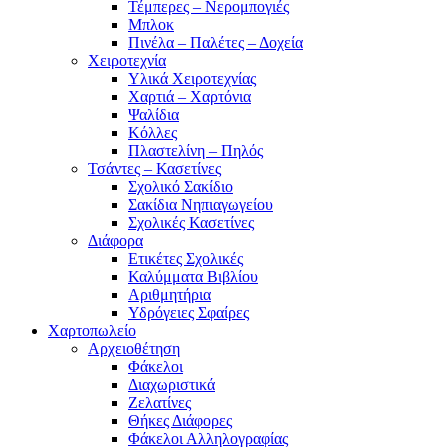
Τέμπερες – Νερομπογιές
Μπλοκ
Πινέλα – Παλέτες – Δοχεία
Χειροτεχνία
Υλικά Χειροτεχνίας
Χαρτιά – Χαρτόνια
Ψαλίδια
Κόλλες
Πλαστελίνη – Πηλός
Τσάντες – Κασετίνες
Σχολικό Σακίδιο
Σακίδια Νηπιαγωγείου
Σχολικές Κασετίνες
Διάφορα
Ετικέτες Σχολικές
Καλύμματα Βιβλίου
Αριθμητήρια
Υδρόγειες Σφαίρες
Χαρτοπωλείο
Αρχειοθέτηση
Φάκελοι
Διαχωριστικά
Ζελατίνες
Θήκες Διάφορες
Φάκελοι Αλληλογραφίας