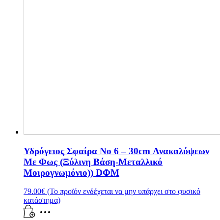
Υδρόγειος Σφαίρα Νο 6 – 30cm Ανακαλύψεων
Με Φως (Ξύλινη Βάση-Μεταλλικό
Μοιρογνωμόνιο)) DΦΜ
79.00
€
(Το προϊόν ενδέχεται να μην υπάρχει στο φυσικό
κατάστημα)