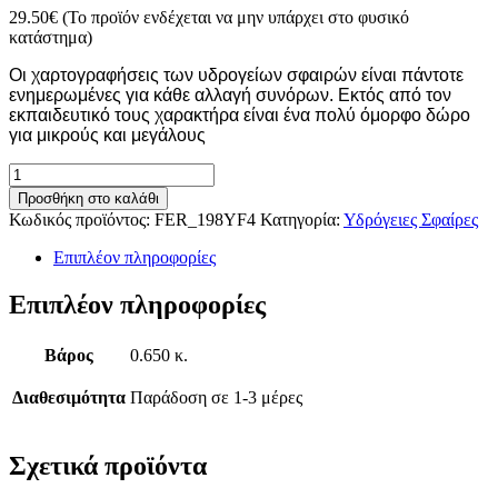
29.50
€
(Το προϊόν ενδέχεται να μην υπάρχει στο φυσικό
κατάστημα)
Οι χαρτογραφήσεις των υδρογείων σφαιρών είναι πάντοτε
ενημερωμένες για κάθε αλλαγή συνόρων. Εκτός από τον
εκπαιδευτικό τους χαρακτήρα είναι ένα πολύ όμορφο δώρο
για μικρούς και μεγάλους
Υδρόγειος
Σφαίρα
Προσθήκη στο καλάθι
Νο
Κωδικός προϊόντος:
FER_198YF4
Κατηγορία:
Υδρόγειες Σφαίρες
4Φ
–
Επιπλέον πληροφορίες
20cm
Πολιτική
Επιπλέον πληροφορίες
Με
Φως
ποσότητα
Βάρος
0.650 κ.
Διαθεσιμότητα
Παράδοση σε 1-3 μέρες
Σχετικά προϊόντα