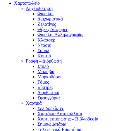
Χαρτοπωλείο
Αρχειοθέτηση
Φάκελοι
Διαχωριστικά
Ζελατίνες
Θήκες Διάφορες
Φάκελοι Αλληλογραφίας
Κλασσέρ
Ντοσιέ
Σουπλ
Κουτιά
Γραφή – Διόρθωση
Στυλό
Μολύβια
Μαρκαδόροι
Γόμες
Ξύστρες
Διορθωτικά
Σφουγγάρια
Χαρτικά
Σελιδοδείκτες
Χαρτάκια Αυτοκόλλητα
Χαρτί εκτύπωσης – Βιβλιοδεσία
Σημειωματάρια
Τηλεφωνικά Ευρετήρια