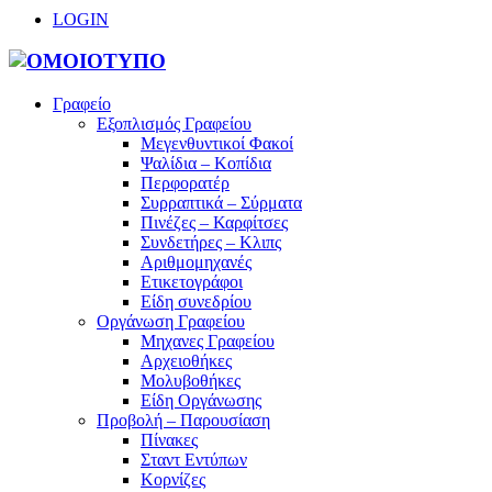
LOGIN
Γραφείο
Εξοπλισμός Γραφείου
Μεγενθυντικοί Φακοί
Ψαλίδια – Κοπίδια
Περφορατέρ
Συρραπτικά – Σύρματα
Πινέζες – Καρφίτσες
Συνδετήρες – Κλιπς
Αριθμομηχανές
Ετικετογράφοι
Είδη συνεδρίου
Οργάνωση Γραφείου
Μηχανες Γραφείου
Αρχειοθήκες
Μολυβοθήκες
Είδη Οργάνωσης
Προβολή – Παρουσίαση
Πίνακες
Σταντ Εντύπων
Κορνίζες