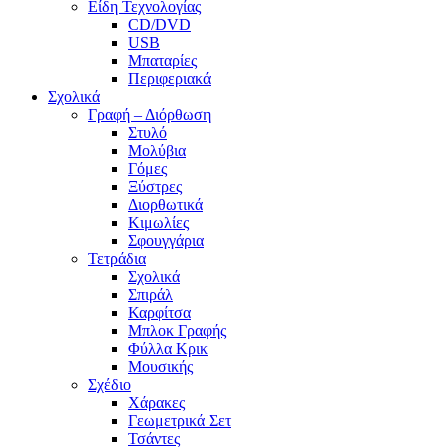
Είδη Τεχνολογίας
CD/DVD
USB
Μπαταρίες
Περιφεριακά
Σχολικά
Γραφή – Διόρθωση
Στυλό
Μολύβια
Γόμες
Ξύστρες
Διορθωτικά
Κιμωλίες
Σφουγγάρια
Τετράδια
Σχολικά
Σπιράλ
Καρφίτσα
Μπλοκ Γραφής
Φύλλα Κρικ
Μουσικής
Σχέδιο
Χάρακες
Γεωμετρικά Σετ
Τσάντες