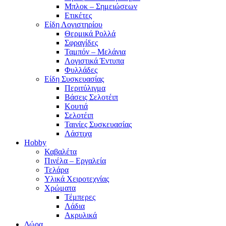
Μπλοκ – Σημειώσεων
Ετικέτες
Είδη Λογιστηρίου
Θερμικά Ρολλά
Σφραγίδες
Ταμπόν – Μελάνια
Λογιστικά Έντυπα
Φυλλάδες
Είδη Συσκευασίας
Περιτύλιγμα
Βάσεις Σελοτέιπ
Κουτιά
Σελοτέιπ
Ταινίες Συσκευασίας
Λάστιχα
Hobby
Καβαλέτα
Πινέλα – Εργαλεία
Τελάρα
Υλικά Χειροτεχνίας
Χρώματα
Τέμπερες
Λάδια
Ακρυλικά
Δώρα