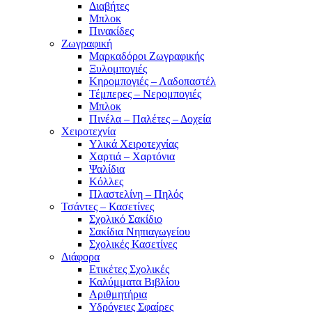
Διαβήτες
Μπλοκ
Πινακίδες
Ζωγραφική
Μαρκαδόροι Ζωγραφικής
Ξυλομπογιές
Κηρομπογιές – Λαδοπαστέλ
Τέμπερες – Νερομπογιές
Μπλοκ
Πινέλα – Παλέτες – Δοχεία
Χειροτεχνία
Υλικά Χειροτεχνίας
Χαρτιά – Χαρτόνια
Ψαλίδια
Κόλλες
Πλαστελίνη – Πηλός
Τσάντες – Κασετίνες
Σχολικό Σακίδιο
Σακίδια Νηπιαγωγείου
Σχολικές Κασετίνες
Διάφορα
Ετικέτες Σχολικές
Καλύμματα Βιβλίου
Αριθμητήρια
Υδρόγειες Σφαίρες