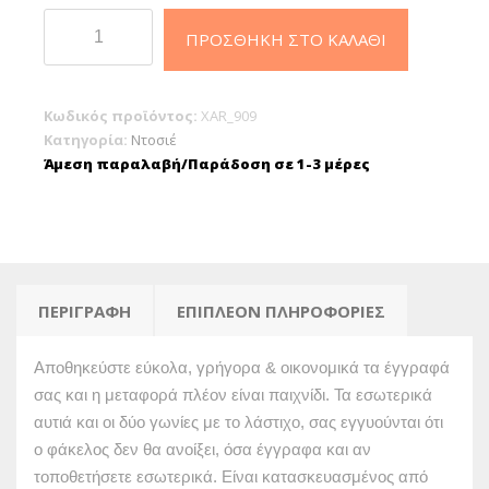
Φάκελος
ΠΡΟΣΘΉΚΗ ΣΤΟ ΚΑΛΆΘΙ
ντοσιέ
λάστιχο
πρεσπάν
Κωδικός προϊόντος:
XAR_909
25x35cm
Κατηγορία:
Ντοσιέ
Λαχανί
Άμεση παραλαβή/Παράδοση σε 1-3 μέρες
ποσότητα
ΠΕΡΙΓΡΑΦΉ
ΕΠΙΠΛΈΟΝ ΠΛΗΡΟΦΟΡΊΕΣ
Αποθηκεύστε εύκολα, γρήγορα & οικονομικά τα έγγραφά
σας και η μεταφορά πλέον είναι παιχνίδι. Τα εσωτερικά
αυτιά και οι δύο γωνίες με το λάστιχο, σας εγγυούνται ότι
ο φάκελος δεν θα ανοίξει, όσα έγγραφα και αν
τοποθετήσετε εσωτερικά. Είναι κατασκευασμένος από