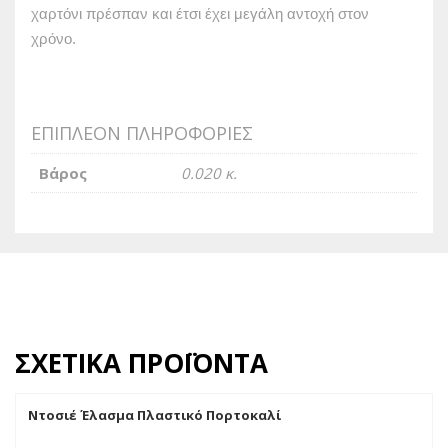
χαρτόνι πρέσπαν και έτσι έχει μεγάλη αντοχή στον
χρόνο.
ΕΠΙΠΛΈΟΝ ΠΛΗΡΟΦΟΡΊΕΣ
Βάρος
0.020 κ.
ΣΧΕΤΙΚΆ ΠΡΟΪΌΝΤΑ
Ντοσιέ Έλασμα Πλαστικό Πορτοκαλί