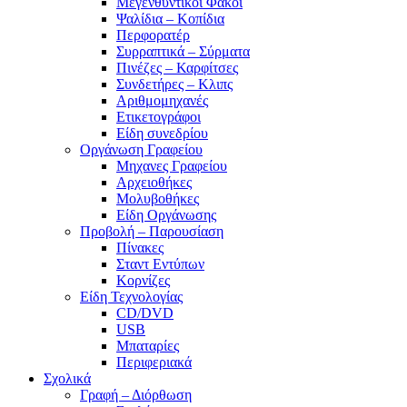
Μεγενθυντικοί Φακοί
Ψαλίδια – Κοπίδια
Περφορατέρ
Συρραπτικά – Σύρματα
Πινέζες – Καρφίτσες
Συνδετήρες – Κλιπς
Αριθμομηχανές
Ετικετογράφοι
Είδη συνεδρίου
Οργάνωση Γραφείου
Μηχανες Γραφείου
Αρχειοθήκες
Μολυβοθήκες
Είδη Οργάνωσης
Προβολή – Παρουσίαση
Πίνακες
Σταντ Εντύπων
Κορνίζες
Είδη Τεχνολογίας
CD/DVD
USB
Μπαταρίες
Περιφεριακά
Σχολικά
Γραφή – Διόρθωση