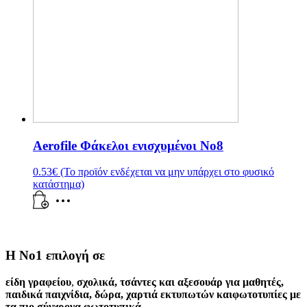
Aerofile Φάκελοι ενισχυμένοι No8
0.53
€
(Το προϊόν ενδέχεται να μην υπάρχει στο φυσικό
κατάστημα)
Η Νο1 επιλογή σε
είδη γραφείου
,
σχολικά
,
τσάντες και αξεσουάρ για μαθητές
,
παιδικά παιχνίδια
,
δώρα
,
χαρτιά εκτυπωτών
και
φωτοτυπίες
με
τα πιο σύγχρονα φωτοτυπικά.