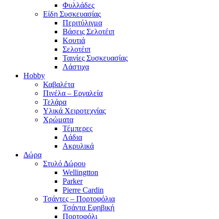
Φυλλάδες
Είδη Συσκευασίας
Περιτύλιγμα
Βάσεις Σελοτέιπ
Κουτιά
Σελοτέιπ
Ταινίες Συσκευασίας
Λάστιχα
Hobby
Καβαλέτα
Πινέλα – Εργαλεία
Τελάρα
Υλικά Χειροτεχνίας
Χρώματα
Τέμπερες
Λάδια
Ακρυλικά
Δώρα
Στυλό Δώρου
Wellingtton
Parker
Pierre Cardin
Τσάντες – Πορτοφόλια
Τσάντα Εφηβική
Πορτοφόλι