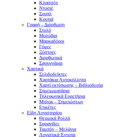
Κλασσέρ
Ντοσιέ
Σουπλ
Κουτιά
Γραφή – Διόρθωση
Στυλό
Μολύβια
Μαρκαδόροι
Γόμες
Ξύστρες
Διορθωτικά
Σφουγγάρια
Χαρτικά
Σελιδοδείκτες
Χαρτάκια Αυτοκόλλητα
Χαρτί εκτύπωσης – Βιβλιοδεσία
Σημειωματάρια
Τηλεφωνικά Ευρετήρια
Μπλοκ – Σημειώσεων
Ετικέτες
Είδη Λογιστηρίου
Θερμικά Ρολλά
Σφραγίδες
Ταμπόν – Μελάνια
Λογιστικά Έντυπα