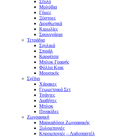
Στυλό
Μολύβια
Γόμες
Ξύστρες
Διορθωτικά
Κιμωλίες
Σφουγγάρια
Τετράδια
Σχολικά
Σπιράλ
Καρφίτσα
Μπλοκ Γραφής
Φύλλα Κρικ
Μουσικής
Σχέδιο
Χάρακες
Γεωμετρικά Σετ
Τσάντες
Διαβήτες
Μπλοκ
Πινακίδες
Ζωγραφική
Μαρκαδόροι Ζωγραφικής
Ξυλομπογιές
Κηρομπογιές – Λαδοπαστέλ