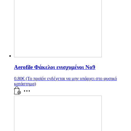
Aerofile Φάκελοι ενισχυμένοι No9
0.80
€
(Το προϊόν ενδέχεται να μην υπάρχει στο φυσικό
κατάστημα)