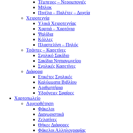
Τέμπερες – Νερομπογιές
Μπλοκ
Πινέλα – Παλέτες – Δοχεία
Χειροτεχνία
Υλικά Χειροτεχνίας
Χαρτιά – Χαρτόνια
Ψαλίδια
Κόλλες
Πλαστελίνη – Πηλός
Τσάντες – Κασετίνες
Σχολικό Σακίδιο
Σακίδια Νηπιαγωγείου
Σχολικές Κασετίνες
Διάφορα
Ετικέτες Σχολικές
Καλύμματα Βιβλίου
Αριθμητήρια
Υδρόγειες Σφαίρες
Χαρτοπωλείο
Αρχειοθέτηση
Φάκελοι
Διαχωριστικά
Ζελατίνες
Θήκες Διάφορες
Φάκελοι Αλληλογραφίας