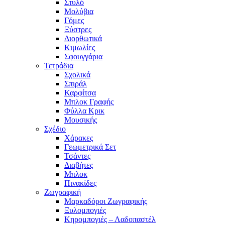
Στυλό
Μολύβια
Γόμες
Ξύστρες
Διορθωτικά
Κιμωλίες
Σφουγγάρια
Τετράδια
Σχολικά
Σπιράλ
Καρφίτσα
Μπλοκ Γραφής
Φύλλα Κρικ
Μουσικής
Σχέδιο
Χάρακες
Γεωμετρικά Σετ
Τσάντες
Διαβήτες
Μπλοκ
Πινακίδες
Ζωγραφική
Μαρκαδόροι Ζωγραφικής
Ξυλομπογιές
Κηρομπογιές – Λαδοπαστέλ