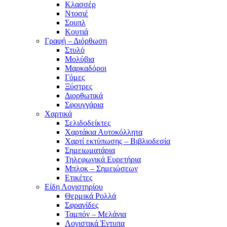
Κλασσέρ
Ντοσιέ
Σουπλ
Κουτιά
Γραφή – Διόρθωση
Στυλό
Μολύβια
Μαρκαδόροι
Γόμες
Ξύστρες
Διορθωτικά
Σφουγγάρια
Χαρτικά
Σελιδοδείκτες
Χαρτάκια Αυτοκόλλητα
Χαρτί εκτύπωσης – Βιβλιοδεσία
Σημειωματάρια
Τηλεφωνικά Ευρετήρια
Μπλοκ – Σημειώσεων
Ετικέτες
Είδη Λογιστηρίου
Θερμικά Ρολλά
Σφραγίδες
Ταμπόν – Μελάνια
Λογιστικά Έντυπα