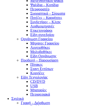
Μεγενθυντικοί Φακοί
Ψαλίδια – Κοπίδια
Περφορατέρ
Συρραπτικά – Σύρματα
Πινέζες – Καρφίτσες
Συνδετήρες – Κλιπς
Αριθμομηχανές
Ετικετογράφοι
Είδη συνεδρίου
Οργάνωση Γραφείου
Μηχανες Γραφείου
Αρχειοθήκες
Μολυβοθήκες
Είδη Οργάνωσης
Προβολή – Παρουσίαση
Πίνακες
Σταντ Εντύπων
Κορνίζες
Είδη Τεχνολογίας
CD/DVD
USB
Μπαταρίες
Περιφεριακά
Σχολικά
Γραφή – Διόρθωση