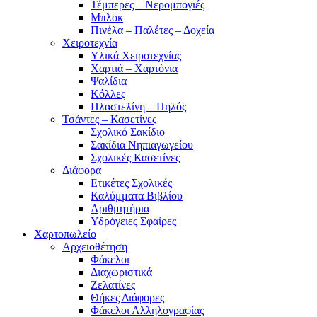
Τέμπερες – Νερομπογιές
Μπλοκ
Πινέλα – Παλέτες – Δοχεία
Χειροτεχνία
Υλικά Χειροτεχνίας
Χαρτιά – Χαρτόνια
Ψαλίδια
Κόλλες
Πλαστελίνη – Πηλός
Τσάντες – Κασετίνες
Σχολικό Σακίδιο
Σακίδια Νηπιαγωγείου
Σχολικές Κασετίνες
Διάφορα
Ετικέτες Σχολικές
Καλύμματα Βιβλίου
Αριθμητήρια
Υδρόγειες Σφαίρες
Χαρτοπωλείο
Αρχειοθέτηση
Φάκελοι
Διαχωριστικά
Ζελατίνες
Θήκες Διάφορες
Φάκελοι Αλληλογραφίας