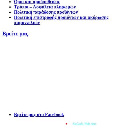
Όροι και προϋποθέσεις
Τρόποι – Ασφάλεια πληρωμών
Πολιτική παράδοσης προϊόντων
Πολιτική επιστροφής προϊόντων και ακύρωσης
παραγγελιών
Βρείτε μας
Βρείτε μας στο Facebook
© OMOIOTYPO - Made with
♥
by
SoCode Web Arts
© 2022