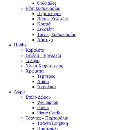
Φυλλάδες
Είδη Συσκευασίας
Περιτύλιγμα
Βάσεις Σελοτέιπ
Κουτιά
Σελοτέιπ
Ταινίες Συσκευασίας
Λάστιχα
Hobby
Καβαλέτα
Πινέλα – Εργαλεία
Τελάρα
Υλικά Χειροτεχνίας
Χρώματα
Τέμπερες
Λάδια
Ακρυλικά
Δώρα
Στυλό Δώρου
Wellingtton
Parker
Pierre Cardin
Τσάντες – Πορτοφόλια
Τσάντα Εφηβική
Πορτοφόλι