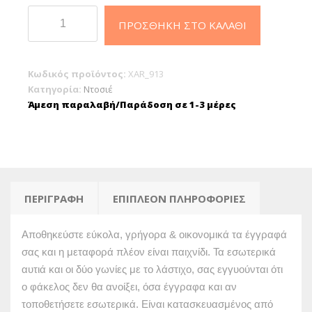
Φάκελος
ΠΡΟΣΘΉΚΗ ΣΤΟ ΚΑΛΆΘΙ
ντοσιέ
λάστιχο
πρεσπάν
Κωδικός προϊόντος:
XAR_913
25x35cm
Κατηγορία:
Ντοσιέ
Κίτρινο
Άμεση παραλαβή/Παράδοση σε 1-3 μέρες
ποσότητα
ΠΕΡΙΓΡΑΦΉ
ΕΠΙΠΛΈΟΝ ΠΛΗΡΟΦΟΡΊΕΣ
Αποθηκεύστε εύκολα, γρήγορα & οικονομικά τα έγγραφά
σας και η μεταφορά πλέον είναι παιχνίδι. Τα εσωτερικά
αυτιά και οι δύο γωνίες με το λάστιχο, σας εγγυούνται ότι
ο φάκελος δεν θα ανοίξει, όσα έγγραφα και αν
τοποθετήσετε εσωτερικά. Είναι κατασκευασμένος από