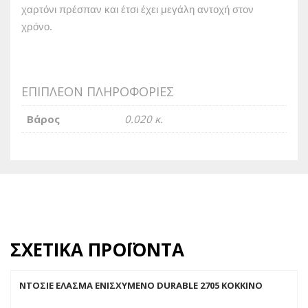
χαρτόνι πρέσπαν και έτσι έχει μεγάλη αντοχή στον
χρόνο.
ΕΠΙΠΛΈΟΝ ΠΛΗΡΟΦΟΡΊΕΣ
Βάρος
0.020 κ.
ΣΧΕΤΙΚΆ ΠΡΟΪΌΝΤΑ
ΝΤΟΣΙΕ ΕΛΑΣΜΑ ΕΝΙΣΧΥΜΕΝΟ DURABLE 2705 ΚΟΚΚΙΝΟ