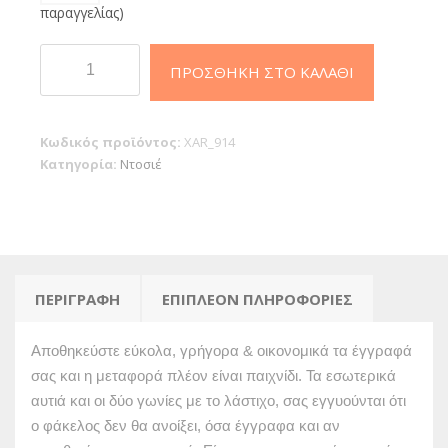
παραγγελίας)
Φάκελος
ΠΡΟΣΘΉΚΗ ΣΤΟ ΚΑΛΆΘΙ
ντοσιέ
λάστιχο
πρεσπάν
Κωδικός προϊόντος:
XAR_914
25x35cm
Κατηγορία:
Ντοσιέ
Πορτοκαλί
ποσότητα
ΠΕΡΙΓΡΑΦΉ
ΕΠΙΠΛΈΟΝ ΠΛΗΡΟΦΟΡΊΕΣ
Αποθηκεύστε εύκολα, γρήγορα & οικονομικά τα έγγραφά
σας και η μεταφορά πλέον είναι παιχνίδι. Τα εσωτερικά
αυτιά και οι δύο γωνίες με το λάστιχο, σας εγγυούνται ότι
ο φάκελος δεν θα ανοίξει, όσα έγγραφα και αν