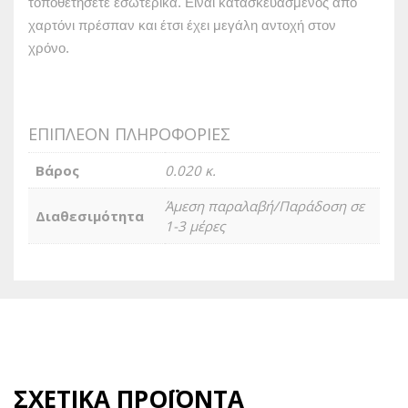
τοποθετήσετε εσωτερικά. Είναι κατασκευασμένος από
χαρτόνι πρέσπαν και έτσι έχει μεγάλη αντοχή στον
χρόνο.
ΕΠΙΠΛΈΟΝ ΠΛΗΡΟΦΟΡΊΕΣ
Βάρος
0.020 κ.
Άμεση παραλαβή/Παράδοση σε
Διαθεσιμότητα
1-3 μέρες
ΣΧΕΤΙΚΆ ΠΡΟΪΌΝΤΑ