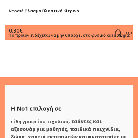
Ντοσιέ Έλασμα Πλαστικό Κίτρινο
0.30
€
(Το προϊόν ενδέχεται να μην υπάρχει στο φυσικό κατάστημα)
Η Νο1 επιλογή σε
είδη γραφείου
,
σχολικά
,
τσάντες και
αξεσουάρ για μαθητές
,
παιδικά παιχνίδια
,
δώρα
,
χαρτιά εκτυπωτών
και
φωτοτυπίες
με