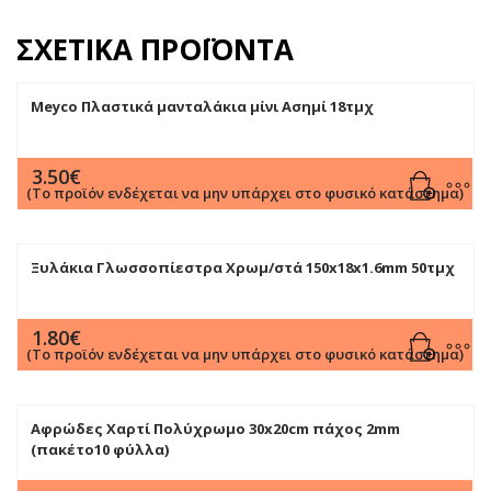
ΣΧΕΤΙΚΆ ΠΡΟΪΌΝΤΑ
Meyco Πλαστικά μανταλάκια μίνι Ασημί 18τμχ
3.50
€
(Το προϊόν ενδέχεται να μην υπάρχει στο φυσικό κατάστημα)
Ξυλάκια Γλωσσοπίεστρα Χρωμ/στά 150x18x1.6mm 50τμχ
1.80
€
(Το προϊόν ενδέχεται να μην υπάρχει στο φυσικό κατάστημα)
Αφρώδες Χαρτί Πολύχρωμο 30x20cm πάχος 2mm
(πακέτο10 φύλλα)