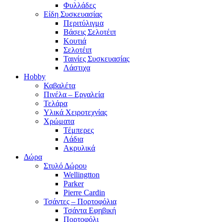
Φυλλάδες
Είδη Συσκευασίας
Περιτύλιγμα
Βάσεις Σελοτέιπ
Κουτιά
Σελοτέιπ
Ταινίες Συσκευασίας
Λάστιχα
Hobby
Καβαλέτα
Πινέλα – Εργαλεία
Τελάρα
Υλικά Χειροτεχνίας
Χρώματα
Τέμπερες
Λάδια
Ακρυλικά
Δώρα
Στυλό Δώρου
Wellingtton
Parker
Pierre Cardin
Τσάντες – Πορτοφόλια
Τσάντα Εφηβική
Πορτοφόλι