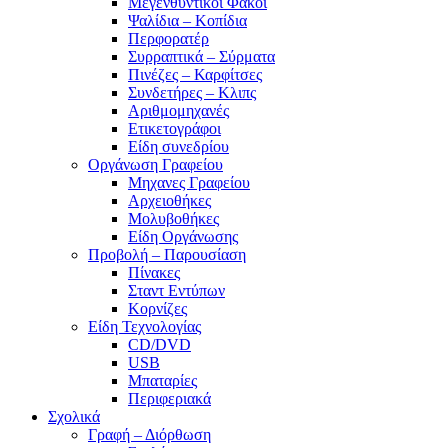
Μεγενθυντικοί Φακοί
Ψαλίδια – Κοπίδια
Περφορατέρ
Συρραπτικά – Σύρματα
Πινέζες – Καρφίτσες
Συνδετήρες – Κλιπς
Αριθμομηχανές
Ετικετογράφοι
Είδη συνεδρίου
Οργάνωση Γραφείου
Μηχανες Γραφείου
Αρχειοθήκες
Μολυβοθήκες
Είδη Οργάνωσης
Προβολή – Παρουσίαση
Πίνακες
Σταντ Εντύπων
Κορνίζες
Είδη Τεχνολογίας
CD/DVD
USB
Μπαταρίες
Περιφεριακά
Σχολικά
Γραφή – Διόρθωση