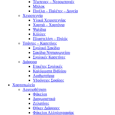
Τέμπερες – Νερομπογιές
Μπλοκ
Πινέλα – Παλέτες – Δοχεία
Χειροτεχνία
Υλικά Χειροτεχνίας
Χαρτιά – Χαρτόνια
Ψαλίδια
Κόλλες
Πλαστελίνη – Πηλός
Τσάντες – Κασετίνες
Σχολικό Σακίδιο
Σακίδια Νηπιαγωγείου
Σχολικές Κασετίνες
Διάφορα
Ετικέτες Σχολικές
Καλύμματα Βιβλίου
Αριθμητήρια
Υδρόγειες Σφαίρες
Χαρτοπωλείο
Αρχειοθέτηση
Φάκελοι
Διαχωριστικά
Ζελατίνες
Θήκες Διάφορες
Φάκελοι Αλληλογραφίας