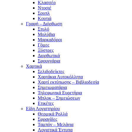
Κλασσέρ
Ντοσιέ
Σουπλ
Κουτιά
Γραφή – Διόρθωση
Στυλό
Μολύβια
Μαρκαδόροι
Γόμες
Ξύστρες
Διορθωτικά
Σφουγγάρια
Χαρτικά
Σελιδοδείκτες
Χαρτάκια Αυτοκόλλητα
Χαρτί εκτύπωσης – Βιβλιοδεσία
Σημειωματάρια
Τηλεφωνικά Ευρετήρια
Μπλοκ – Σημειώσεων
Ετικέτες
Είδη Λογιστηρίου
Θερμικά Ρολλά
Σφραγίδες
Ταμπόν – Μελάνια
Λογιστικά Έντυπα