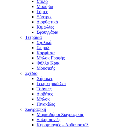
Στυλό
Μολύβια
Γόμες
Ξύστρες
Διορθωτικά
Κιμωλίες
Σφουγγάρια
Τετράδια
Σχολικά
Σπιράλ
Καρφίτσα
Μπλοκ Γραφής
Φύλλα Κρικ
Μουσικής
Σχέδιο
Χάρακες
Γεωμετρικά Σετ
Τσάντες
Διαβήτες
Μπλοκ
Πινακίδες
Ζωγραφική
Μαρκαδόροι Ζωγραφικής
Ξυλομπογιές
Κηρομπογιές – Λαδοπαστέλ