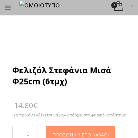
×
ΑΝΑΖΉΤΗΣΗ
Φελιζόλ Στεφάνια Μισά
Φ25cm (6τμχ)
14.80
€
(Το προϊόν ενδέχεται να μην υπάρχει στο φυσικό κατάστημα)
Φελιζόλ
ΠΡΟΣΘΉΚΗ ΣΤΟ ΚΑΛΆΘΙ
Στεφάνια