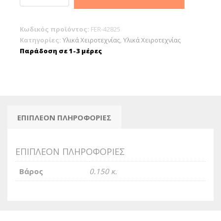
Μισά
Φ25cm
Κωδικός προϊόντος:
FER-42825
(6τμχ)
Κατηγορίες:
Υλικά Χειροτεχνίας
,
Υλικά Χειροτεχνίας
ποσότητα
Παράδοση σε 1-3 μέρες
ΕΠΙΠΛΈΟΝ ΠΛΗΡΟΦΟΡΊΕΣ
ΕΠΙΠΛΈΟΝ ΠΛΗΡΟΦΟΡΊΕΣ
Βάρος
0.150 κ.