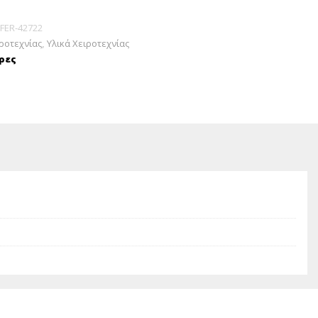
FER-42722
ιροτεχνίας
,
Υλικά Χειροτεχνίας
ρες