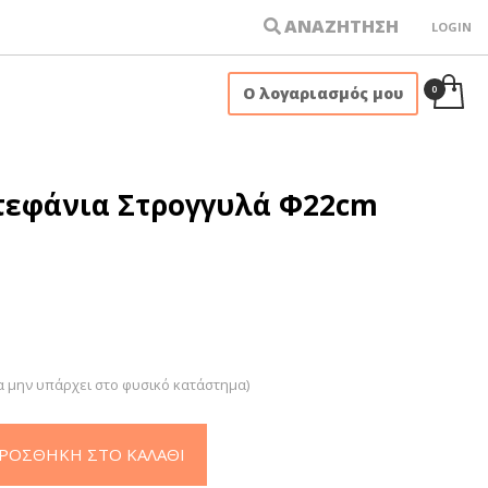
ΑΝΑΖΗΤΗΣΗ
LOGIN
×
Ο λογαριασμός μου
τεφάνια Στρογγυλά Φ22cm
α μην υπάρχει στο φυσικό κατάστημα)
ΡΟΣΘΉΚΗ ΣΤΟ ΚΑΛΆΘΙ