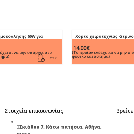
ρμοκόλλησης 60W για
Χόρτο χειροτεχνίας Κίτρινο
λικόνης Μικρές
14.00
€
δέχεται να μην υπάρχει στο
(Το προϊόν ενδέχεται να μην υπ
τημα)
φυσικό κατάστημα)
Στοιχεία επικοινωνίας
Βρείτε
Σκιάθου 7, Κάτω πατήσια, Αθήνα,