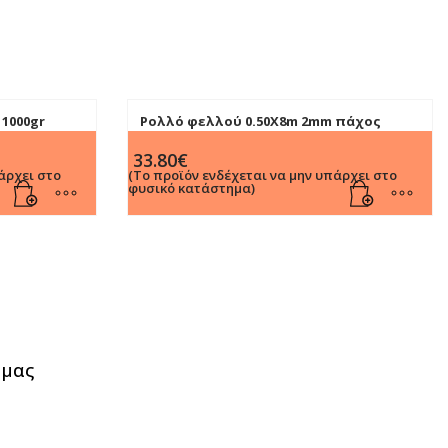
 1000gr
Ρολλό φελλού 0.50Χ8m 2mm πάχος
33.80
€
άρχει στο
(Το προϊόν ενδέχεται να μην υπάρχει στο
φυσικό κατάστημα)
 μας