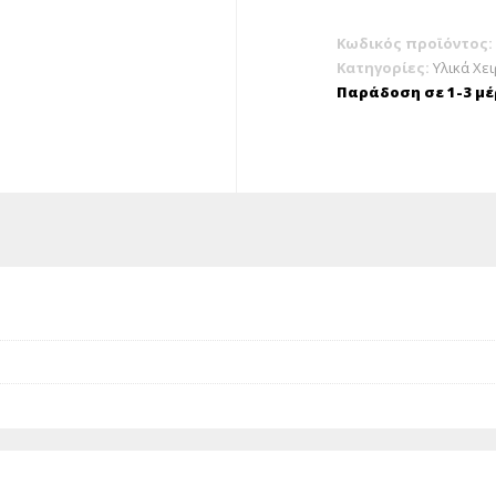
Στρογγυλά
Φ22cm
Κωδικός προϊόντος:
(7τμχ)
Κατηγορίες:
Υλικά Χε
ποσότητα
Παράδοση σε 1-3 μέ