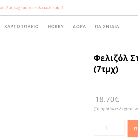
ου. Σας ευχόμαστε καλό καλοκαίρι!
ΧΑΡΤΟΠΩΛΕΊΟ
HOBBY
ΔΏΡΑ
ΠΑΙΧΝΊΔΙΑ
Φελιζόλ Σ
(7τμχ)
18.70
€
(Το προϊόν ενδέχεται ν
Φελιζόλ
Π
Στεφάνια