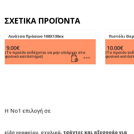
ΣΧΕΤΙΚΆ ΠΡΟΪΌΝΤΑ
Λινάτσα Πράσινο 100Χ130εκ
Πιστόλι Θε
Ράβδους Σι
9.00
€
10.00
€
(Το προϊόν ενδέχεται να μην υπάρχει στο
(Το προϊόν εν
φυσικό κατάστημα)
φυσικό κατάσ
Η Νο1 επιλογή σε
είδη γραφείου
,
σχολικά
,
τσάντες και αξεσουάρ για