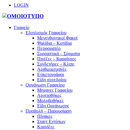
LOGIN
Γραφείο
Εξοπλισμός Γραφείου
Μεγενθυντικοί Φακοί
Ψαλίδια – Κοπίδια
Περφορατέρ
Συρραπτικά – Σύρματα
Πινέζες – Καρφίτσες
Συνδετήρες – Κλιπς
Αριθμομηχανές
Ετικετογράφοι
Είδη συνεδρίου
Οργάνωση Γραφείου
Μηχανες Γραφείου
Αρχειοθήκες
Μολυβοθήκες
Είδη Οργάνωσης
Προβολή – Παρουσίαση
Πίνακες
Σταντ Εντύπων
Κορνίζες