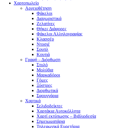
Χαρτοπωλείο
Αρχειοθέτηση
Φάκελοι
Διαχωριστικά
Ζελατίνες
Θήκες Διάφορες
Φάκελοι Αλληλογραφίας
Κλασσέρ
Ντοσιέ
Σουπλ
Κουτιά
Γραφή – Διόρθωση
Στυλό
Μολύβια
Μαρκαδόροι
Γόμες
Ξύστρες
Διορθωτικά
Σφουγγάρια
Χαρτικά
Σελιδοδείκτες
Χαρτάκια Αυτοκόλλητα
Χαρτί εκτύπωσης – Βιβλιοδεσία
Σημειωματάρια
Τηλεφωνικά Ευρετήρια