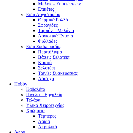
Μπλοκ – Σημειώσεων
Ετικέτες
Είδη Λογιστηρίου
Θερμικά Ρολλά
Σφραγίδες
Ταμπόν – Μελάνια
Λογιστικά Έντυπα
Φυλλάδες
Είδη Συσκευασίας
Περιτύλιγμα
Βάσεις Σελοτέιπ
Κουτιά
Σελοτέιπ
Ταινίες Συσκευασίας
Λάστιχα
Hobby
Καβαλέτα
Πινέλα – Εργαλεία
Τελάρα
Υλικά Χειροτεχνίας
Χρώματα
Τέμπερες
Λάδια
Ακρυλικά
Δώρα