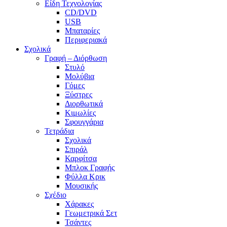
Είδη Τεχνολογίας
CD/DVD
USB
Μπαταρίες
Περιφεριακά
Σχολικά
Γραφή – Διόρθωση
Στυλό
Μολύβια
Γόμες
Ξύστρες
Διορθωτικά
Κιμωλίες
Σφουγγάρια
Τετράδια
Σχολικά
Σπιράλ
Καρφίτσα
Μπλοκ Γραφής
Φύλλα Κρικ
Μουσικής
Σχέδιο
Χάρακες
Γεωμετρικά Σετ
Τσάντες