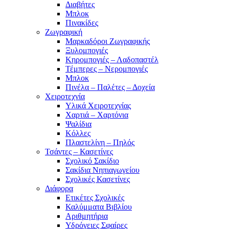
Διαβήτες
Μπλοκ
Πινακίδες
Ζωγραφική
Μαρκαδόροι Ζωγραφικής
Ξυλομπογιές
Κηρομπογιές – Λαδοπαστέλ
Τέμπερες – Νερομπογιές
Μπλοκ
Πινέλα – Παλέτες – Δοχεία
Χειροτεχνία
Υλικά Χειροτεχνίας
Χαρτιά – Χαρτόνια
Ψαλίδια
Κόλλες
Πλαστελίνη – Πηλός
Τσάντες – Κασετίνες
Σχολικό Σακίδιο
Σακίδια Νηπιαγωγείου
Σχολικές Κασετίνες
Διάφορα
Ετικέτες Σχολικές
Καλύμματα Βιβλίου
Αριθμητήρια
Υδρόγειες Σφαίρες