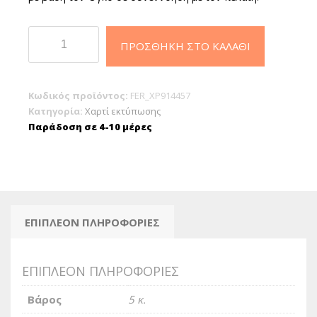
Χαρτί
ΠΡΟΣΘΉΚΗ ΣΤΟ ΚΑΛΆΘΙ
Ρολλό
Plotter
914x45,7m
Κωδικός προϊόντος:
FER_XP914457
ποσότητα
Κατηγορία:
Χαρτί εκτύπωσης
Παράδοση σε 4-10 μέρες
ΕΠΙΠΛΈΟΝ ΠΛΗΡΟΦΟΡΊΕΣ
ΕΠΙΠΛΈΟΝ ΠΛΗΡΟΦΟΡΊΕΣ
Βάρος
5 κ.