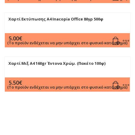
Χαρτί Εκτύπωσης Α4 Inacopia Office 80γρ 500φ
5.00
€
(Το προϊόν ενδέχεται να μην υπάρχει στο φυσικό κατάστημα)
Χαρτί Μιξ Α4 160gr Έντονα Χρώμ. (Πακέτο 100φ)
5.50
€
(Το προϊόν ενδέχεται να μην υπάρχει στο φυσικό κατάστημα)